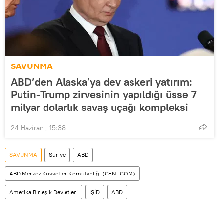
SAVUNMA
ABD’den Alaska’ya dev askeri yatırım:
Putin-Trump zirvesinin yapıldığı üsse 7
milyar dolarlık savaş uçağı kompleksi
24 Haziran , 15:38
SAVUNMA
Suriye
ABD
ABD Merkez Kuvvetler Komutanlığı (CENTCOM)
Amerika Birleşik Devletleri
IŞİD
ABD