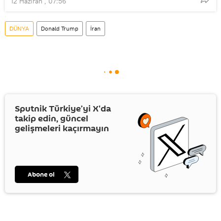
12 Haziran , 07:56
DÜNYA
Donald Trump
İran
Sputnik Türkiye’yi
X
'da
takip edin, güncel
gelişmeleri kaçırmayın
Abone ol