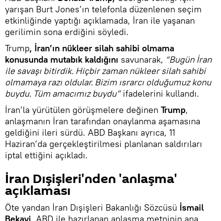
yarışan Burt Jones’ın telefonla düzenlenen seçim
etkinliğinde yaptığı açıklamada, İran ile yaşanan
gerilimin sona erdiğini söyledi.
Trump
, İran’ın nükleer silah sahibi olmama
konusunda mutabık kaldığını
savunarak,
“Bugün İran
ile savaşı bitirdik. Hiçbir zaman nükleer silah sahibi
olmamaya razı oldular. Bizim ısrarcı olduğumuz konu
buydu. Tüm amacımız buydu”
ifadelerini kullandı.
İran’la yürütülen görüşmelere değinen
Trump
,
anlaşmanın İran tarafından onaylanma aşamasına
geldiğini ileri sürdü. ABD Başkanı ayrıca, 11
Haziran’da gerçekleştirilmesi planlanan saldırıları
iptal ettiğini açıkladı.
İran Dışişleri'nden 'anlaşma'
açıklaması
Öte yandan İran Dışişleri Bakanlığı Sözcüsü
İsmail
Bekayi
, ABD ile hazırlanan anlaşma metninin ana