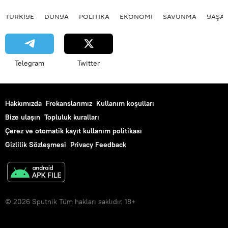
TÜRKIYE
DÜNYA
POLİTİKA
EKONOMİ
SAVUNMA
YAŞA
Telegram
Twitter
Hakkımızda
Frekanslarımız
Kullanım koşulları
Bize ulaşın
Topluluk kuralları
Çerez ve otomatik kayıt kullanım politikası
Gizlilik Sözleşmesi
Privacy Feedback
© 2026 Sputnik Tüm hakları saklıdır. 18+