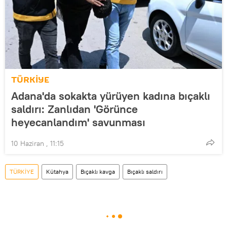
TÜRKİYE
Adana'da sokakta yürüyen kadına bıçaklı
saldırı: Zanlıdan 'Görünce
heyecanlandım' savunması
10 Haziran , 11:15
TÜRKİYE
Kütahya
Bıçaklı kavga
Bıçaklı saldırı