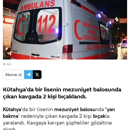
© AA
Abone ol
Kütahya'da bir lisenin mezuniyet balosunda
çıkan kavgada 2 kişi bıçaklandı.
Kütahya
'da bir lisenin
mezuniyet balosu
nda
'yan
bakma
' nedeniyle çıkan kavgada 2 kişi
bıçak
la
yaralandı. Kavgaya karışan şüpheliler gözaltına
alındı.