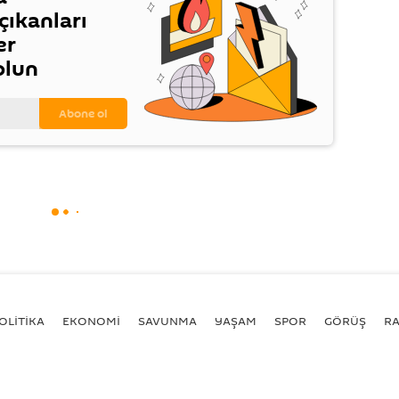
ıkanları
er
olun
OLİTİKA
EKONOMİ
SAVUNMA
YAŞAM
SPOR
GÖRÜŞ
R