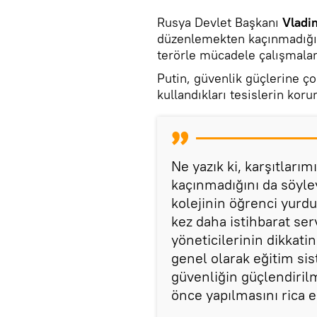
Rusya Devlet Başkanı
Vladi
düzenlemekten kaçınmadığını
terörle mücadele çalışmalar
Putin, güvenlik güçlerine ço
kullandıkları tesislerin koru
Ne yazık ki, karşıtları
kaçınmadığını da söyley
kolejinin öğrenci yurdu
kez daha istihbarat ser
yöneticilerinin dikkatin
genel olarak eğitim sis
güvenliğin güçlendirilme
önce yapılmasını rica 