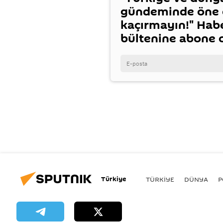
gündeminde öne ç
kaçırmayın!" Hab
bültenine abone 
Türkiye
TÜRKIYE
DÜNYA
P