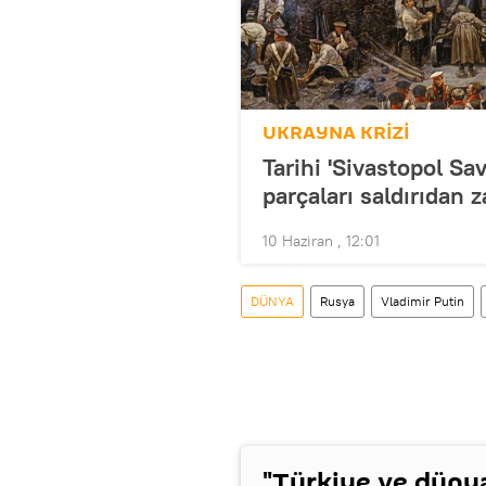
UKRAYNA KRİZİ
Tarihi 'Sivastopol Sa
parçaları saldırıdan
10 Haziran , 12:01
DÜNYA
Rusya
Vladimir Putin
"Türkiye ve düny