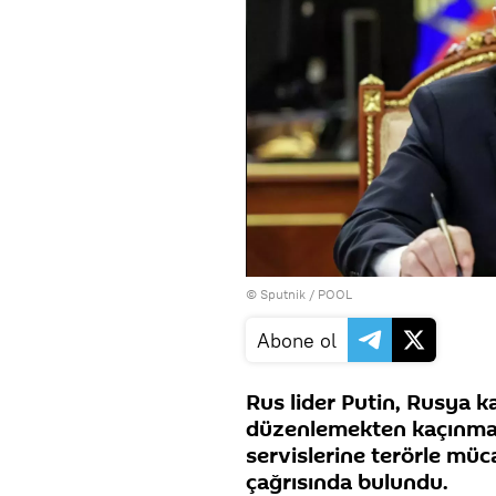
© Sputnik / POOL
Abone ol
Rus lider Putin, Rusya kar
düzenlemekten kaçınmadı
servislerine terörle müc
çağrısında bulundu.