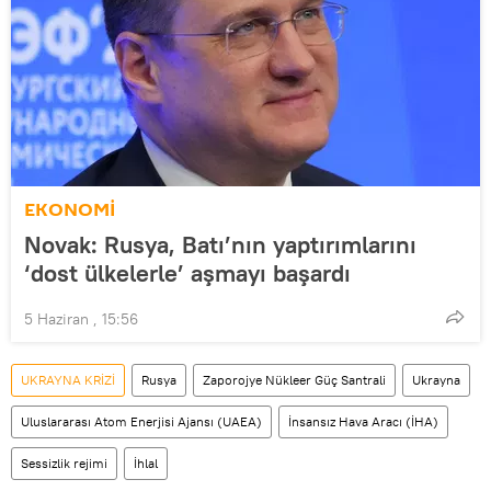
EKONOMİ
Novak: Rusya, Batı’nın yaptırımlarını
‘dost ülkelerle’ aşmayı başardı
5 Haziran , 15:56
UKRAYNA KRİZİ
Rusya
Zaporojye Nükleer Güç Santrali
Ukrayna
Uluslararası Atom Enerjisi Ajansı (UAEA)
İnsansız Hava Aracı (İHA)
Sessizlik rejimi
İhlal