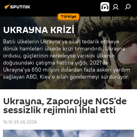
Türkiye
UKRAYNA KRİZİ
Batılı ülkelerin Ukrayna'ya silah tedarik etmeye
dönük hamleleri ülkede krizi tırmandırdı. Ukrayna
ordusu, güçlerinin neredeyse yarısını ülkenin
doğusundaki çatışma hattına yığdı. 2021'de
Ukrayna'ya 650 milyon dolardan fazla askeri yardım
sağlayan ABD, Kiev’e silah göndermeyi sürdürüyor.
Ukrayna, Zaporojye NGS’de
sessizlik rejimini ihlal etti
16:10 05.06.2026