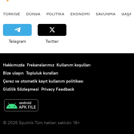
TÜRKIYE
DÜNYA
POLİTİKA
EKONOMİ
SAVUNMA
YAŞA
Telegram
Twitter
Hakkımızda
Frekanslarımız
Kullanım koşulları
Bize ulaşın
Topluluk kuralları
Çerez ve otomatik kayıt kullanım politikası
Gizlilik Sözleşmesi
Privacy Feedback
© 2026 Sputnik Tüm hakları saklıdır. 18+