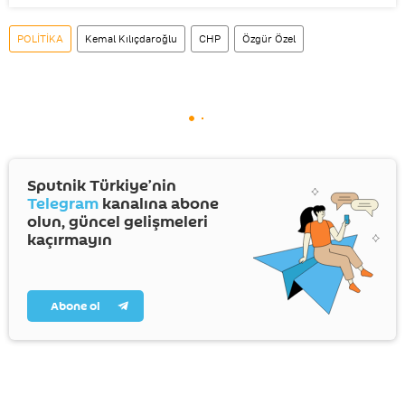
POLİTİKA
Kemal Kılıçdaroğlu
CHP
Özgür Özel
Sputnik Türkiye’nin
Telegram
kanalına abone
olun, güncel gelişmeleri
kaçırmayın
Abone ol