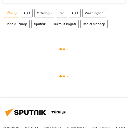
GÖRÜŞ
ABD
Ortadoğu
İran
ABD
Washington
Donald Trump
Sputnik
Hürmüz Boğazı
Bab el Mendep
Türkiye
TÜRKIYE
DÜNYA
POLİTİKA
EKONOMİ
SAVUNMA
YAŞA