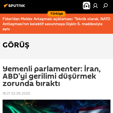
Türkiye
Fidan'dan Mekke Anlaşması açıklaması: 'Teknik olarak, NATO
Antlaşması'nın kolektif savunmaya ilişkin 5. maddesiyle
aynı
GÖRÜŞ
Yemenli parlamenter: İran,
ABD'yi gerilimi düşürmek
zorunda bıraktı
18:21 02.06.2026