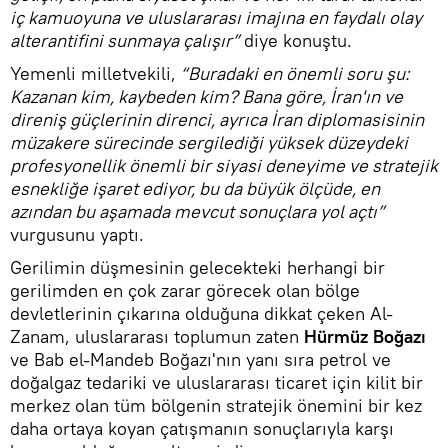
iç kamuoyuna ve uluslararası imajına en faydalı olay
alterantifini sunmaya çalışır”
diye konuştu.
Yemenli milletvekili,
“Buradaki en önemli soru şu:
Kazanan kim, kaybeden kim? Bana göre, İran'ın ve
direniş güçlerinin direnci, ayrıca İran diplomasisinin
müzakere sürecinde sergilediği yüksek düzeydeki
profesyonellik önemli bir siyasi deneyime ve stratejik
esnekliğe işaret ediyor, bu da büyük ölçüde, en
azından bu aşamada mevcut sonuçlara yol açtı”
vurgusunu yaptı.
Gerilimin düşmesinin gelecekteki herhangi bir
gerilimden en çok zarar görecek olan bölge
devletlerinin çıkarına olduğuna dikkat çeken Al-
Zanam, uluslararası toplumun zaten
Hürmüz Boğazı
ve Bab el-Mandeb Boğazı'nın yanı sıra petrol ve
doğalgaz tedariki ve uluslararası ticaret için kilit bir
merkez olan tüm bölgenin stratejik önemini bir kez
daha ortaya koyan çatışmanın sonuçlarıyla karşı