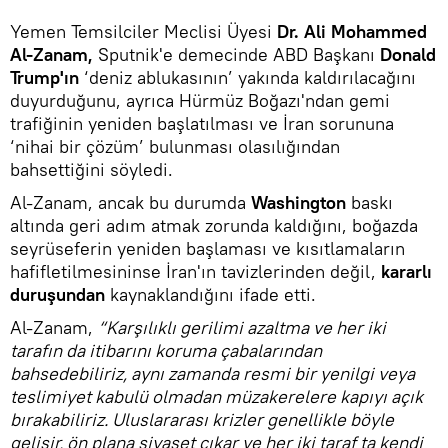
Yemen Temsilciler Meclisi Üyesi
Dr. Ali Mohammed
Al-Zanam,
Sputnik'e demecinde ABD Başkanı
Donald
Trump'ın
‘deniz ablukasının’ yakında kaldırılacağını
duyurduğunu, ayrıca Hürmüz Boğazı'ndan gemi
trafiğinin yeniden başlatılması ve İran sorununa
‘nihai bir çözüm’ bulunması olasılığından
bahsettiğini söyledi.
Al-Zanam, ancak bu durumda
Washington
baskı
altında geri adım atmak zorunda kaldığını, boğazda
seyrüseferin yeniden başlaması ve kısıtlamaların
hafifletilmesininse İran'ın tavizlerinden değil,
kararlı
duruşundan
kaynaklandığını ifade etti.
Al-Zanam,
“Karşılıklı gerilimi azaltma ve her iki
tarafın da itibarını koruma çabalarından
bahsedebiliriz, aynı zamanda resmi bir yenilgi veya
teslimiyet kabulü olmadan müzakerelere kapıyı açık
bırakabiliriz. Uluslararası krizler genellikle böyle
gelişir, ön plana siyaset çıkar ve her iki taraf ta kendi