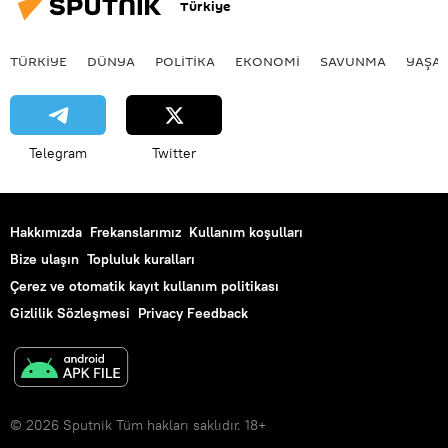
Türkiye
TÜRKIYE
DÜNYA
POLİTİKA
EKONOMİ
SAVUNMA
YAŞA
Telegram
Twitter
Hakkımızda
Frekanslarımız
Kullanım koşulları
Bize ulaşın
Topluluk kuralları
Çerez ve otomatik kayıt kullanım politikası
Gizlilik Sözleşmesi
Privacy Feedback
© 2026 Sputnik Tüm hakları saklıdır. 18+