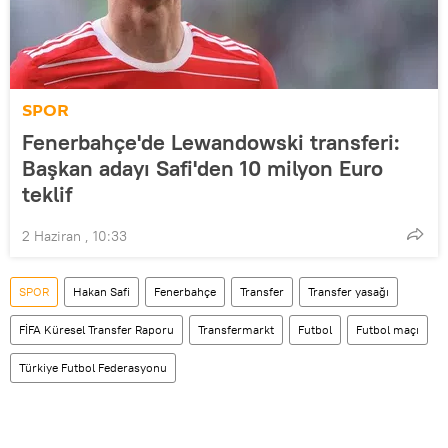
SPOR
Fenerbahçe'de Lewandowski transferi:
Başkan adayı Safi'den 10 milyon Euro
teklif
2 Haziran , 10:33
SPOR
Hakan Safi
Fenerbahçe
Transfer
Transfer yasağı
FİFA Küresel Transfer Raporu
Transfermarkt
Futbol
Futbol maçı
Türkiye Futbol Federasyonu