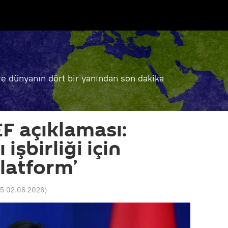
e dünyanın dört bir yanından son dakika
EF açıklaması:
 işbirliği için
platform’
05 02.06.2026
)