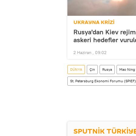
UKRAYNA KRİZİ
Rusya'dan Kiev rejim
askeri hedefler vuru
2 Haziran , 09:02
DÜNYA
Çin
Rusya
Mao Ning
St. Petersburg Ekonomi Forumu (SPIEF)
SPUTNİK TÜRKİY