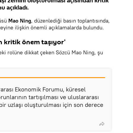
laşı zemini oluşturulması açısından kritik
u açıkladı.
cüsü
Mao Ning
, düzenlediği basın toplantısında,
zeyine ilişkin önemli açıklamalarda bulundu.
n kritik önem taşıyor’
i rolüne dikkat çeken Sözcü Mao Ning, şu
rarası Ekonomik Forumu, küresel
unlarının tartışılması ve uluslararası
 bir uzlaşı oluşturulması için son derece