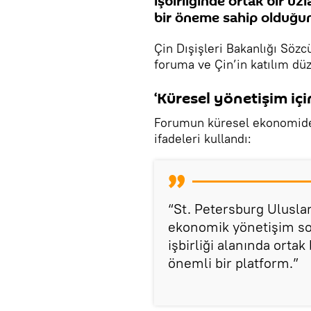
işbirliğinde ortak bir uz
bir öneme sahip olduğun
Çin Dışişleri Bakanlığı Söz
foruma ve Çin’in katılım dü
‘Küresel yönetişim içi
Forumun küresel ekonomidek
ifadeleri kullandı:
“St. Petersburg Ulusla
ekonomik yönetişim sor
işbirliği alanında ortak
önemli bir platform.”