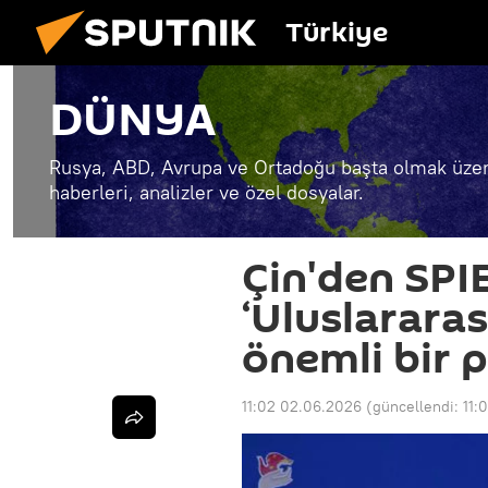
Türkiye
DÜNYA
Rusya, ABD, Avrupa ve Ortadoğu başta olmak üzer
haberleri, analizler ve özel dosyalar.
Çin'den SPI
‘Uluslararası
önemli bir 
11:02 02.06.2026
(güncellendi:
11: