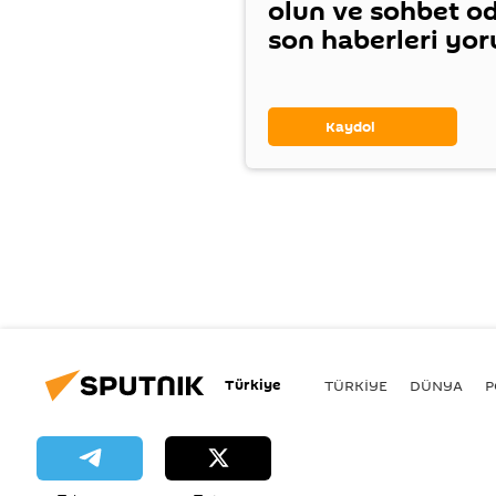
olun ve sohbet o
son haberleri yo
Kaydol
Türkiye
TÜRKIYE
DÜNYA
P