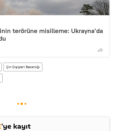
inin terörüne misilleme: Ukrayna’da
ldu
Çin Dışişleri Bakanlığı
E
'ye kayıt