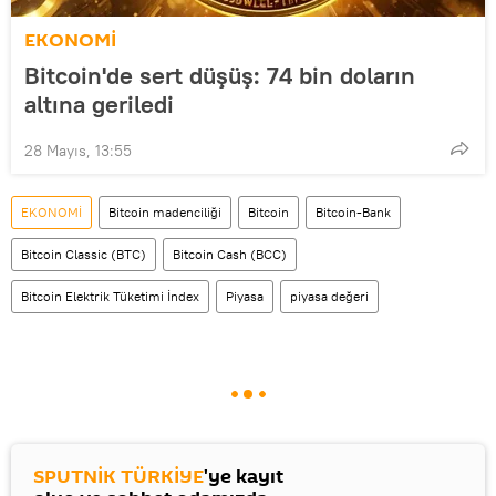
EKONOMİ
Bitcoin'de sert düşüş: 74 bin doların
altına geriledi
28 Mayıs, 13:55
EKONOMİ
Bitcoin madenciliği
Bitcoin
Bitcoin-Bank
Bitcoin Classic (BTC)
Bitcoin Cash (BCC)
Bitcoin Elektrik Tüketimi İndex
Piyasa
piyasa değeri
SPUTNİK TÜRKİYE
'ye kayıt