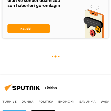
olun ve sohbet odamızda
son haberleri yorumlayın
Kaydol
Türkiye
TÜRKIYE
DÜNYA
POLİTİKA
EKONOMİ
SAVUNMA
YAŞA