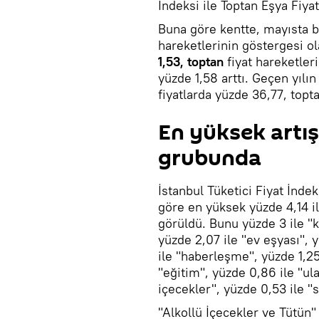
İndeksi ile Toptan Eşya Fiyat
Buna göre kentte, mayısta b
hareketlerinin göstergesi o
1,53, toptan
fiyat hareketleri
yüzde 1,58 arttı. Geçen yılı
fiyatlarda yüzde 36,77, topt
En yüksek artış
grubunda
İstanbul Tüketici Fiyat İndek
göre en yüksek yüzde 4,14 i
görüldü. Bunu yüzde 3 ile "k
yüzde 2,07 ile "ev eşyası", 
ile "haberleşme", yüzde 1,25
"eğitim", yüzde 0,86 ile "ul
içecekler", yüzde 0,53 ile "
"Alkollü İçecekler ve Tütün