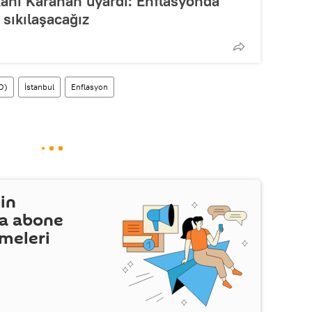
anı Karahan uyardı: Enflasyonda
 sıkılaşacağız
TO)
İstanbul
Enflasyon
in
a abone
şmeleri