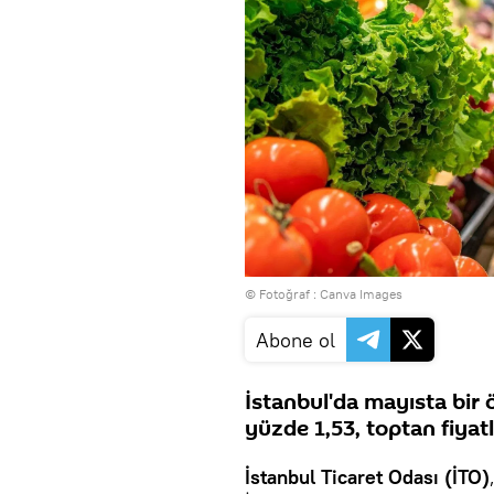
© Fotoğraf : Canva Images
Abone ol
İstanbul'da mayısta bir 
yüzde 1,53, toptan fiyatl
İstanbul Ticaret Odası (İTO)