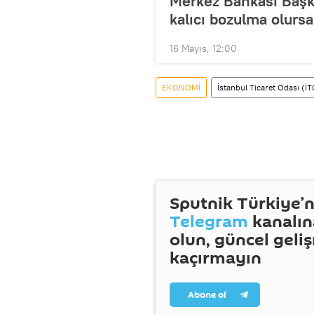
Merkez Bankası Başk
kalıcı bozulma olursa
16 Mayıs, 12:00
EKONOMİ
İstanbul Ticaret Odası (İ
Sputnik Türkiye’n
Telegram
kanalın
olun, güncel geli
kaçırmayın
Abone ol