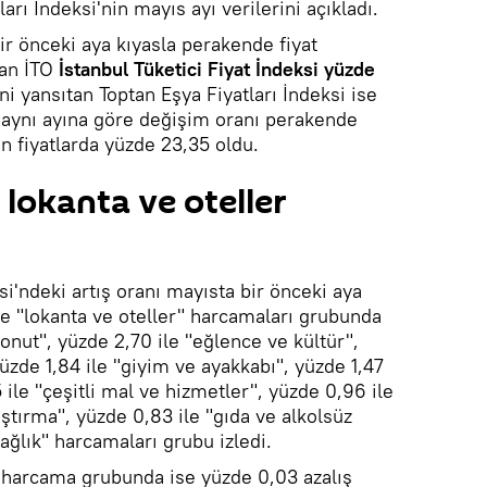
ları İndeksi'nin mayıs ayı verilerini açıkladı.
ir önceki aya kıyasla perakende fiyat
lan İTO
İstanbul Tüketici Fiyat İndeksi yüzde
ni yansıtan Toptan Eşya Fiyatları İndeksi ise
n aynı ayına göre değişim oranı perakende
an fiyatlarda yüzde 23,35 oldu.
 lokanta ve oteller
si'ndeki artış oranı mayısta bir önceki aya
le "lokanta ve oteller" harcamaları grubunda
onut", yüzde 2,70 ile "eğlence ve kültür",
yüzde 1,84 ile "giyim ve ayakkabı", yüzde 1,47
 ile "çeşitli mal ve hizmetler", yüzde 0,96 ile
aştırma", yüzde 0,83 ile "gıda ve alkolsüz
sağlık" harcamaları grubu izledi.
" harcama grubunda ise yüzde 0,03 azalış