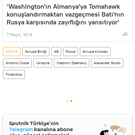
‘Washington'ın Almanya'ya Tomahawk
konuşlandırmaktan vazgeçmesi Batı'nın
Rusya karşısında zayıflığını yansıtıyor’
7 Mayıs, 18:14
DÜNYA
Avrupa Birliği
AB
Rusya
Avrupa Konseyi
Antonio Costa
Ukrayna
Vladimir Zelenskiy
Alexander Stubb
Finlandiya
Sputnik Türkiye’nin
Telegram
kanalına abone