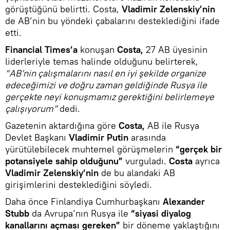
görüştüğünü belirtti. Costa,
Vladimir Zelenskiy’nin
de AB’nin bu yöndeki çabalarını desteklediğini ifade
etti.
Financial Times’a
konuşan
Costa,
27 AB üyesinin
liderleriyle temas halinde olduğunu belirterek,
“AB’nin çalışmalarını nasıl en iyi şekilde organize
edeceğimizi ve doğru zaman geldiğinde Rusya ile
gerçekte neyi konuşmamız gerektiğini belirlemeye
çalışıyorum”
dedi.
Gazetenin aktardığına göre
Costa,
AB ile Rusya
Devlet Başkanı
Vladimir Putin
arasında
yürütülebilecek muhtemel görüşmelerin
“gerçek bir
potansiyele sahip olduğunu”
vurguladı.
Costa
ayrıca
Vladimir Zelenskiy’nin
de bu alandaki AB
girişimlerini desteklediğini söyledi.
Daha önce Finlandiya Cumhurbaşkanı
Alexander
Stubb
da Avrupa’nın Rusya ile
“siyasi diyalog
kanallarını açması gereken”
bir döneme yaklaştığını