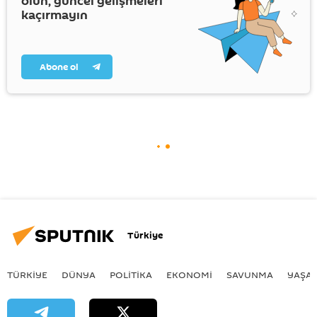
olun, güncel gelişmeleri
kaçırmayın
Abone ol
Türkiye
TÜRKIYE
DÜNYA
POLİTİKA
EKONOMİ
SAVUNMA
YAŞA