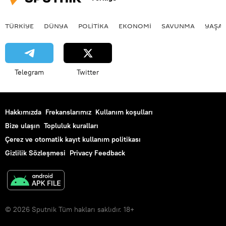
TÜRKIYE
DÜNYA
POLİTİKA
EKONOMİ
SAVUNMA
YAŞA
Telegram
Twitter
Hakkımızda
Frekanslarımız
Kullanım koşulları
Bize ulaşın
Topluluk kuralları
Çerez ve otomatik kayıt kullanım politikası
Gizlilik Sözleşmesi
Privacy Feedback
© 2026 Sputnik Tüm hakları saklıdır. 18+