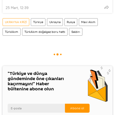
25 Mart, 12:39
UKRAYNA KRİZİ
Türkiye
Ukrayna
Rusya
Mavi Akım
TürkAkım
TürkAkım doğalgaz boru hattı
Saldırı
"Türkiye ve dünya
gündeminde öne çıkanları
kaçırmayın!" Haber
bültenine abone olun