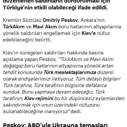
düzenlenen saldırıların durdurulması için
Türkiye'nin etkili olabileceği ifade edildi.
Kremlin Sözcüsü
Dmitriy Peskov
, Ankara'nın
TürkAkım
ve
Mavi Akım
boru hatlarının altyapılarına
yönelik saldırıları engellemek için
Kiev'e
nüfuz
edebileceğini belirtti.
Kiev'in süregelen saldırıları hakkında basına
açıklama yapan Peskov,
"TürkAkım ve Mavi Akım
doğalgaz boru hatlarının altyapısına yönelik artan
tehdit konusunda
Türk meslektaşlarımıza
düzenli
olarak endişelerimizi iletiyoruz. Tüm detaylı bilgileri
Türk tarafına, Türk tarafının bilgisine defalarca
sunduk. Bunu yapmaya devam edeceğiz. Türk
tarafının,
Kiev rejimini
bu tür düşüncesiz eylemlerden
sakındırmak için onun üzerindeki nüfuzunu
kullanabileceğine inanıyoruz"
dedi.
Peskov: ABD'yle Ukrayna temasları