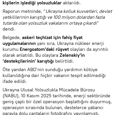
kişilerin işlediği yolsuzluklar
aktarıldı.
Raporun metninde, “
Ukrayna kolluk kuvvetleri, devlet
yetkililerinin karıştığı ve 100 milyon dolardan fazla
tutarda olan yolsuzluk vakalarını ortaya çıkardı
”
dendi.
Belgede,
askeri teçhizat için fahiş fiyat
uygulamalarının
yanı sıra, Ukrayna nükleer enerji
kurumu
Energoatom'daki rüşvet
olayları da ayrıntılı
olarak anlatıldı. Bu olaylara
Zelenskiy'in
‘destekçilerinin’ karıştığı
belirtildi.
Öte yandan ABD’nin sunduğu yardımın kötüye
kullanıldığına dair hiçbir vakanın tespit edilmediği
ifade edildi.
Ukrayna Ulusal Yolsuzlukla Mücadele Bürosu
(NABU), 10 Kasım 2025 tarihinde, enerji sektöründe
geniş çaplı bir özel operasyon başlattığını duyurmuş,
operasyon sırasında bulunan, destelerce yabancı
parayla dolu çantaların fotoğrafını yayınlamıştı.