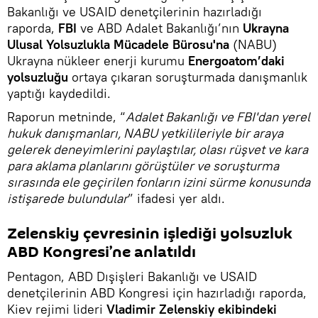
Bakanlığı ve USAID denetçilerinin hazırladığı
raporda,
FBI
ve ABD Adalet Bakanlığı’nın
Ukrayna
Ulusal Yolsuzlukla Mücadele Bürosu'na
(NABU)
Ukrayna nükleer enerji kurumu
Energoatom’daki
yolsuzluğu
ortaya çıkaran soruşturmada danışmanlık
yaptığı kaydedildi.
Raporun metninde, “
Adalet Bakanlığı ve FBI'dan yerel
hukuk danışmanları, NABU yetkilileriyle bir araya
gelerek deneyimlerini paylaştılar, olası rüşvet ve kara
para aklama planlarını görüştüler ve soruşturma
sırasında ele geçirilen fonların izini sürme konusunda
istişarede bulundular
” ifadesi yer aldı.
Zelenskiy çevresinin işlediği yolsuzluk
ABD Kongresi’ne anlatıldı
Pentagon, ABD Dışişleri Bakanlığı ve USAID
denetçilerinin ABD Kongresi için hazırladığı raporda,
Kiev rejimi lideri
Vladimir Zelenskiy ekibindeki