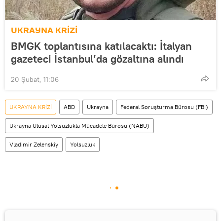
UKRAYNA KRİZİ
BMGK toplantısına katılacaktı: İtalyan
gazeteci İstanbul’da gözaltına alındı
20 Şubat, 11:06
UKRAYNA KRİZİ
ABD
Ukrayna
Federal Soruşturma Bürosu (FBI)
Ukrayna Ulusal Yolsuzlukla Mücadele Bürosu (NABU)
Vladimir Zelenskiy
Yolsuzluk