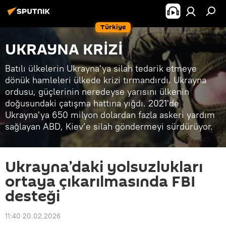
Türkiye
UKRAYNA KRİZİ
Batılı ülkelerin Ukrayna'ya silah tedarik etmeye
dönük hamleleri ülkede krizi tırmandırdı. Ukrayna
ordusu, güçlerinin neredeyse yarısını ülkenin
doğusundaki çatışma hattına yığdı. 2021'de
Ukrayna'ya 650 milyon dolardan fazla askeri yardım
sağlayan ABD, Kiev’e silah göndermeyi sürdürüyor.
Ukrayna’daki yolsuzlukları
ortaya çıkarılmasında FBI
desteği
11:40 20.02.2026