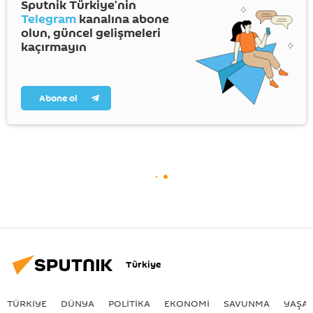
Sputnik Türkiye’nin
Telegram
kanalına abone
olun, güncel gelişmeleri
kaçırmayın
Abone ol
Türkiye
TÜRKIYE
DÜNYA
POLİTİKA
EKONOMİ
SAVUNMA
YAŞA