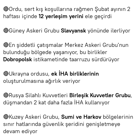
🔴Ordu, sert kış koşullarına rağmen Şubat ayının 2
haftası içinde
12 yerleşim yerini
ele geçirdi
🔴Güney Askeri Grubu
Slavyansk
yönünde ilerliyor
🔴En şiddetli çatışmalar Merkez Askeri Grubu'nun
bulunduğu bölgede yaşanıyor, bu birlikler
Dobropolsk
istikametinde taarruzu sürdürüyor
🔴Ukrayna ordusu,
ek İHA birliklerinin
oluşturulmasına ağırlık veriyor
🔴Rusya Silahlı Kuvvetleri
Birleşik Kuvvetler Grubu
,
düşmandan 2 kat daha fazla İHA kullanıyor
🔴Kuzey Askeri Grubu,
Sumi ve Harkov
bölgelerinin
sınır hatlarında güvenlik şeridini genişletmeye
devam ediyor