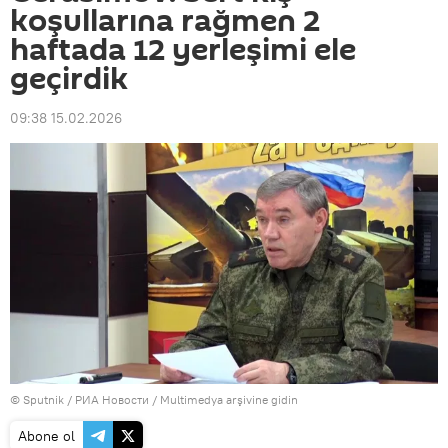
koşullarına rağmen 2
haftada 12 yerleşimi ele
geçirdik
09:38 15.02.2026
© Sputnik / РИА Новости
/
Multimedya arşivine gidin
Abone ol