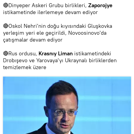
🔴Dinyeper Askeri Grubu birlikleri,
Zaporojye
istikametinde ilerlemeye devam ediyor
🔴Oskol Nehri'nin doğu kıyısındaki Gluşkovka
yerleşim yeri ele geçirildi, Novoosinovo'da
çatışmalar devam ediyor
🔴Rus ordusu,
Krasnıy Liman
istikametindeki
Drobışevo ve Yarovaya'yı Ukraynalı birliklerden
temizlemek üzere