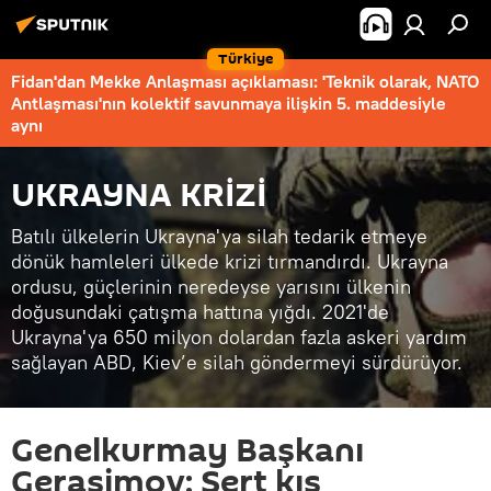
Türkiye
Fidan'dan Mekke Anlaşması açıklaması: 'Teknik olarak, NATO
Antlaşması'nın kolektif savunmaya ilişkin 5. maddesiyle
aynı
UKRAYNA KRİZİ
Batılı ülkelerin Ukrayna'ya silah tedarik etmeye
dönük hamleleri ülkede krizi tırmandırdı. Ukrayna
ordusu, güçlerinin neredeyse yarısını ülkenin
doğusundaki çatışma hattına yığdı. 2021'de
Ukrayna'ya 650 milyon dolardan fazla askeri yardım
sağlayan ABD, Kiev’e silah göndermeyi sürdürüyor.
Genelkurmay Başkanı
Gerasimov: Sert kış