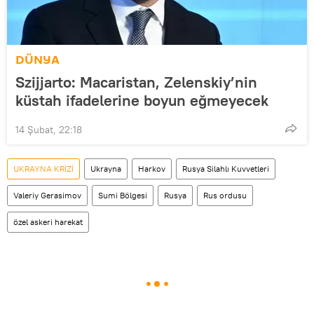
DÜNYA
Szijjarto: Macaristan, Zelenskiy’nin
küstah ifadelerine boyun eğmeyecek
14 Şubat, 22:18
UKRAYNA KRİZİ
Ukrayna
Harkov
Rusya Silahlı Kuvvetleri
Valeriy Gerasimov
Sumi Bölgesi
Rusya
Rus ordusu
özel askeri harekat