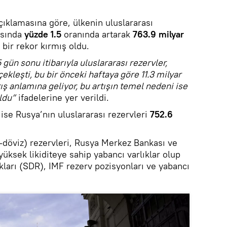
çıklamasına göre, ülkenin uluslararası
asında
yüzde 1.5
oranında artarak
763.9 milyar
i bir rekor kırmış oldu.
gün sonu itibarıyla uluslararası rezervler,
kleşti, bu bir önceki haftaya göre 11.3 milyar
tış anlamına geliyor, bu artışın temel nedeni ise
ldu”
ifadelerine yer verildi.
 ise Rusya’nın uluslararası rezervleri
752.6
n-döviz) rezervleri, Rusya Merkez Bankası ve
üksek likiditeye sahip yabancı varlıklar olup
kları (SDR), IMF rezerv pozisyonları ve yabancı
.