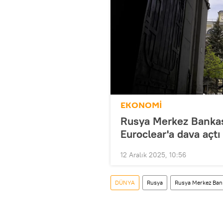
EKONOMİ
Rusya Merkez Bankas
Euroclear'a dava açtı
12 Aralık 2025, 10:56
DÜNYA
Rusya
Rusya Merkez Ban