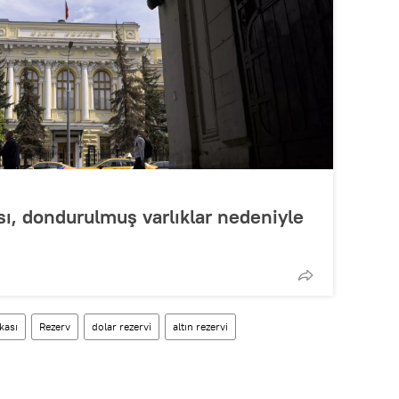
ı, dondurulmuş varlıklar nedeniyle
kası
Rezerv
dolar rezervi
altın rezervi