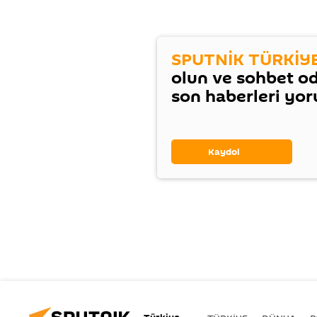
SPUTNİK TÜRKİY
olun ve sohbet o
son haberleri yo
Kaydol