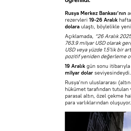
öğrenildi.
Rusya Merkez Bankası’nın
a
rezervleri
19-26 Aralık
haft
dolara
ulaştı, böylelikle yen
Açıklamada,
“26 Aralık 2025 
763.9 milyar USD olarak gerçe
USD veya yüzde 1.5'lik bir ar
pozitif yeniden değerleme o
19 Aralık
gün sonu itibarıyla
milyar dolar
seviyesindeydi.
Rusya’nın uluslararası (altı
hükümet tarafından tutulan y
parasal altın, özel çekme ha
para varlıklarından oluşuyor