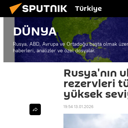
Türkiye
DÜNYA
Rusya, ABD, Avrupa ve Ortadoğu başta olmak üzer
haberleri, analizler ve özel dosyalar.
Rusya'nın u
rezervleri 
yüksek sevi
19:54 13.01.2026