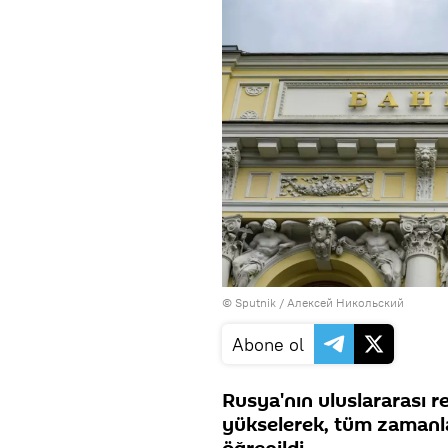
© Sputnik / Алексей Никольский
Abone ol
Rusya'nın uluslararası r
yükselerek, tüm zamanla