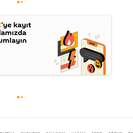
E
'ye kayıt
damızda
rumlayın