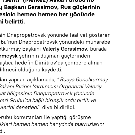
 Başkanı Gerasimov, Rus güçlerinin
lgesinin hemen hemen her yönünde
 belirtti.
nin Dnepropetrovsk yönünde faaliyet gösteren
ubu
’nun Dnepropetrovsk yönündeki muharebe
nelkurmay Başkanı
Valeriy Gerasimov
, burada
armeysk
şehrinin düşman güçlerinden
aşlıca hedefin Dimitrov’da çembere alınan
dilmesi olduğunu kaydetti.
dan yapılan açıklamada, “
Rusya Genelkurmay
kanı Birinci Yardımcısı Orgeneral Valeriy
ekat bölgesinin Dnepropetrovsk yönünde
keri Grubu’na bağlı birleşik ordu birlik ve
lerini denetledi
” diye bildirildi.
Grubu komutanları ile yaptığı görüşme
rlikleri hemen hemen her yönde taarruzlarını
dı.