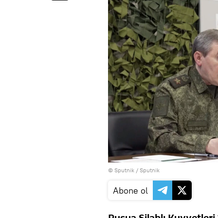
© Sputnik / Sputnik
Abone ol
Rusya Silahlı Kuvvetleri