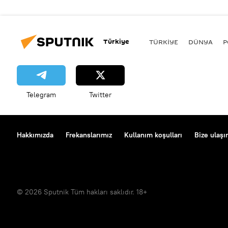
Türkiye
TÜRKIYE
DÜNYA
P
Telegram
Twitter
Hakkımızda
Frekanslarımız
Kullanım koşulları
Bize ulaşı
© 2026 Sputnik Tüm hakları saklıdır. 18+