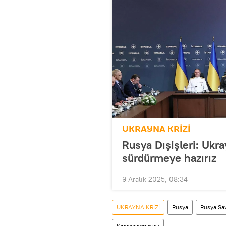
UKRAYNA KRİZİ
Rusya Dışişleri: Ukra
sürdürmeye hazırız
9 Aralık 2025, 08:34
UKRAYNA KRİZİ
Rusya
Rusya Sa