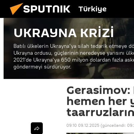
Türkiye
UKRAYNA KRİZİ
Batılı ülkelerin Ukrayna'ya silah tedarik etmeye d
Ukrayna ordusu, güçlerinin neredeyse yarısını ülk
2021'de Ukrayna'ya 650 milyon dolardan fazla ask
göndermeyi sürdürüyor.
Gerasimov: 
hemen her 
taarruzları
09:10 09.12.2025
(güncellendi:
09: