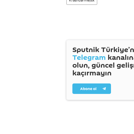
Krasnoarmeysk
Sputnik Türkiye’n
Telegram
kanalın
olun, güncel geli
kaçırmayın
Abone ol