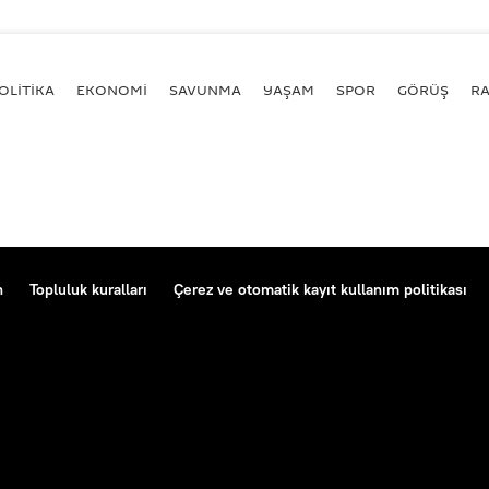
OLİTİKA
EKONOMİ
SAVUNMA
YAŞAM
SPOR
GÖRÜŞ
R
n
Topluluk kuralları
Çerez ve otomatik kayıt kullanım politikası