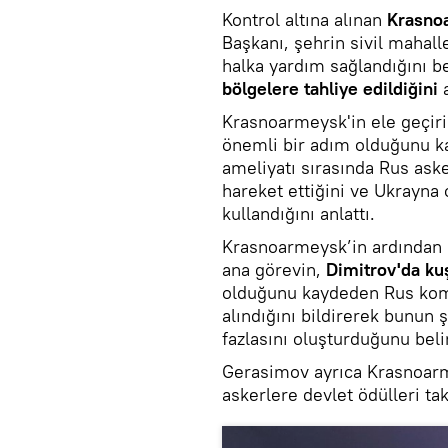
Kontrol altına alınan
Krasno
Başkanı, şehrin sivil mahall
halka yardım sağlandığını be
bölgelere tahliye edildiğini
a
Krasnoarmeysk'in ele geçir
önemli bir adım olduğunu k
ameliyatı sırasında Rus asker
hareket ettiğini ve Ukrayna
kullandığını anlattı.
Krasnoarmeysk’in ardından ‘
ana görevin,
Dimitrov'da ku
olduğunu kaydeden Rus komu
alındığını bildirerek bunun
fazlasını oluşturduğunu belir
Gerasimov ayrıca Krasnoarme
askerlere devlet ödülleri tak