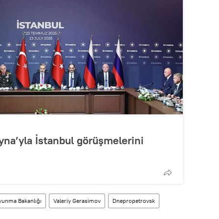
yna’yla İstanbul görüşmelerini
vunma Bakanlığı
Valeriy Gerasimov
Dnepropetrovsk