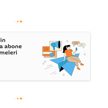
in
a abone
şmeleri