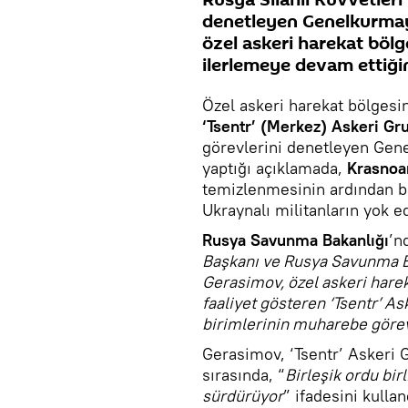
denetleyen Genelkurmay
özel askeri harekat bö
ilerlemeye devam ettiğini
Özel askeri harekat bölgesi
‘Tsentr’ (Merkez) Askeri Gr
görevlerini denetleyen Ge
yaptığı açıklamada,
Krasno
temizlenmesinin ardından b
Ukraynalı militanların yok e
Rusya Savunma Bakanlığı
’n
Başkanı ve Rusya Savunma Ba
Gerasimov, özel askeri har
faaliyet gösteren ‘Tsentr’ As
birimlerinin muharebe görev
Gerasimov, ‘Tsentr’ Askeri 
sırasında, “
Birleşik ordu bi
sürdürüyor
” ifadesini kullan