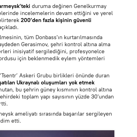
armeysk’teki
duruma değinen Genelkurmay
elerinde incelemelerin devam ettiğini ve yerel
lirterek
200’den fazla kişinin güvenli
çıkladı.
ilmesinin, tüm Donbass'ın kurtarılmasında
aydeden Gerasimov, şehri kontrol altına alma
leri inisiyatif sergilediğini, profesyonelce
 ordusu için beklenmedik eylem yöntemleri
Tsentr’ Askeri Grubu birlikleri önünde duran
şatılan Ukraynalı oluşumları yok etmek
tan, bu şehrin güney kısmının kontrol altına
 şehirdeki toplam yapı sayısının yüzde 30'undan
tti.
ysk ameliyatı sırasında başarılar sergileyen
dim etti.