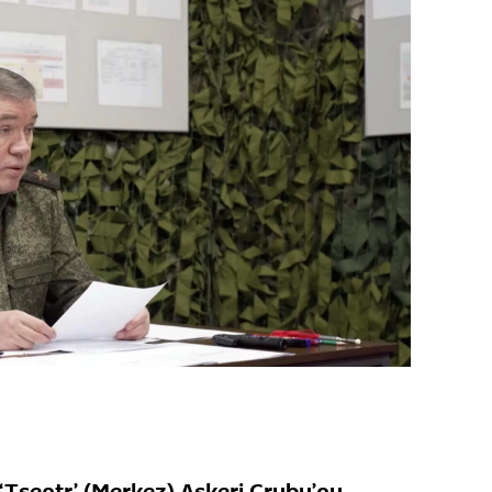
 ‘Tsentr’ (Merkez) Askeri Grubu’nu