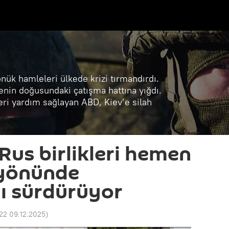
önük hamleleri ülkede krizi tırmandırdı.
enin doğusundaki çatışma hattına yığdı.
eri yardım sağlayan ABD, Kiev’e silah
Rus birlikleri hemen
yönünde
nı sürdürüyor
22 09.12.2025
)