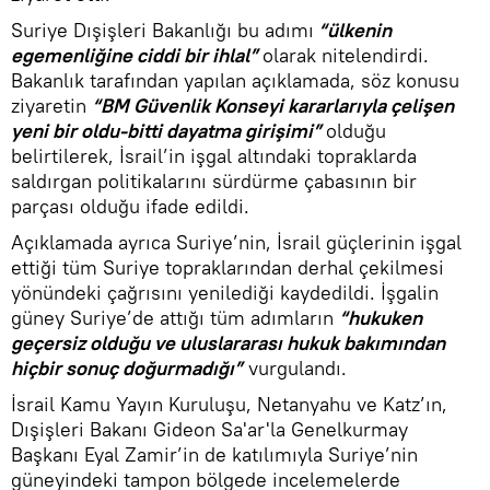
Suriye Dışişleri Bakanlığı bu adımı
“ülkenin
egemenliğine ciddi bir ihlal”
olarak nitelendirdi.
Bakanlık tarafından yapılan açıklamada, söz konusu
ziyaretin
“BM Güvenlik Konseyi kararlarıyla çelişen
yeni bir oldu-bitti dayatma girişimi”
olduğu
belirtilerek, İsrail’in işgal altındaki topraklarda
saldırgan politikalarını sürdürme çabasının bir
parçası olduğu ifade edildi.
Açıklamada ayrıca Suriye’nin, İsrail güçlerinin işgal
ettiği tüm Suriye topraklarından derhal çekilmesi
yönündeki çağrısını yenilediği kaydedildi. İşgalin
güney Suriye’de attığı tüm adımların
“hukuken
geçersiz olduğu ve uluslararası hukuk bakımından
hiçbir sonuç doğurmadığı”
vurgulandı.
İsrail Kamu Yayın Kuruluşu, Netanyahu ve Katz’ın,
Dışişleri Bakanı Gideon Sa'ar'la Genelkurmay
Başkanı Eyal Zamir’in de katılımıyla Suriye’nin
güneyindeki tampon bölgede incelemelerde