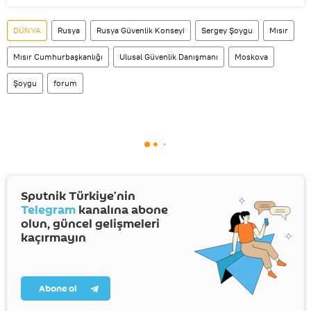
DÜNYA
Rusya
Rusya Güvenlik Konseyi
Sergey Şoygu
Mısır
Mısır Cumhurbaşkanlığı
Ulusal Güvenlik Danışmanı
Moskova
Şoygu
forum
Sputnik Türkiye’nin
Telegram
kanalına abone
olun, güncel gelişmeleri
kaçırmayın
Abone ol