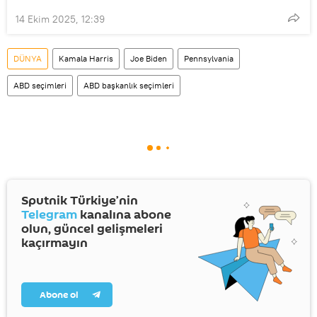
14 Ekim 2025, 12:39
DÜNYA
Kamala Harris
Joe Biden
Pennsylvania
ABD seçimleri
ABD başkanlık seçimleri
Sputnik Türkiye’nin
Telegram
kanalına abone
olun, güncel gelişmeleri
kaçırmayın
Abone ol