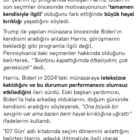
son seçimler öncesinde motivasyonunun
'tamamen
kendisiyle ilgili'
olduğunu fark ettiğinde
büyük hayal
kırıklığı
yaşadığını söyledi.
Trump ile yapılan münazara öncesinde Biden’ın
kendisini aradığını anlatan Harris, görüşmenin
beklediği gibi programla ilgili değil,
Pennsylvania’daki seçmenler hakkında olduğunu
belirterek,
"Telefonu kapattığımda öfkeliydim, çok
gereksizdi"
dedi.
Harris, Biden’ın 2024’teki münazaraya
isteksizce
katıldığını ve bu durumun performansını olumsuz
etkilediğini
ileri sürdü. Eski başkan yardımcısı,
Biden’la hala arkadaş olduklarını, doğum gününde
kendisini aradığını söyleyerek,
“Ona büyük bir
sevgim var ama bazen beni hayal kırıklığına uğrattı"
ifadelerini kullandı.
'107 Gün' adlı kitabında seçim dönemini anlattığını
belirten Harris, adaylık ihtimaliyle ilgili olarak