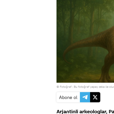
© Fotoğraf : Bu fotoğraf yapay zeka ile o
Abone ol
Arjantinli arkeologlar,