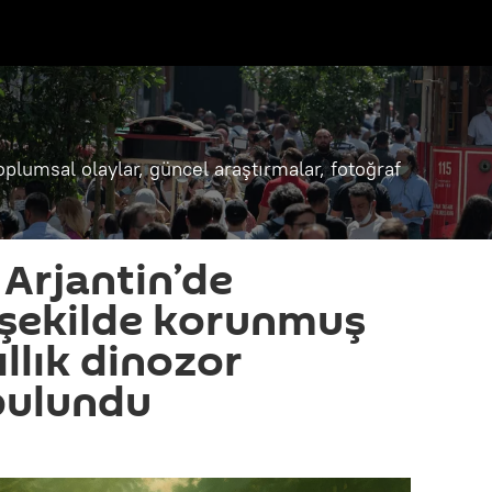
oplumsal olaylar, güncel araştırmalar, fotoğraf
: Arjantin’de
ekilde korunmuş
llık dinozor
bulundu