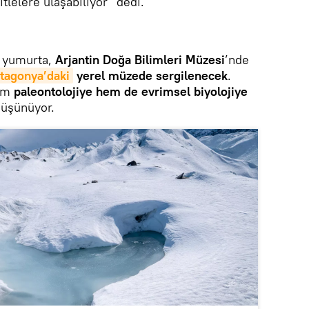
tlelere ulaşabiliyor” dedi.
 yumurta,
Arjantin Doğa Bilimleri Müzesi
’nde
tagonya’daki
yerel müzede sergilenecek
.
hem
paleontolojiye hem de evrimsel biyolojiye
düşünüyor.