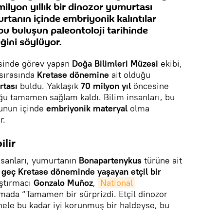
ilyon yıllık bir dinozor yumurtası
rtanın içinde embriyonik kalıntılar
 bu buluşun paleontoloji tarihinde
ğini söylüyor.
sinde görev yapan
Doğa Bilimleri Müzesi
ekibi,
 sırasında
Kretase dönemine
ait olduğu
rtası
buldu. Yaklaşık
70 milyon yıl
öncesine
u tamamen sağlam kaldı. Bilim insanları, bu
unun içinde
embriyonik materyal
olma
r.
ilir
nsanları, yumurtanın
Bonapartenykus
türüne ait
,
geç Kretase döneminde yaşayan etçil bir
aştırmacı
Gonzalo Muñoz
,
National 
amada “Tamamen bir sürprizdi. Etçil dinozor
hele bu kadar iyi korunmuş bir haldeyse, bu