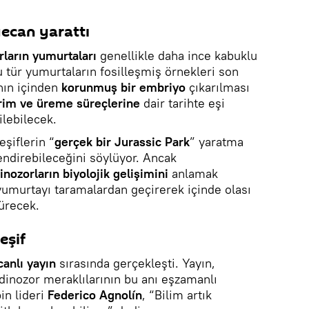
ecan yarattı
rların yumurtaları
genellikle daha ince kabuklu
u tür yumurtaların fosilleşmiş örnekleri son
nın içinden
korunmuş bir embriyo
çıkarılması
rim ve üreme süreçlerine
dair tarihte eşi
ilebilecek.
eşiflerin “
gerçek bir Jurassic Park
” yaratma
endirebileceğini söylüyor. Ancak
inozorların biyolojik gelişimini
anlamak
yumurtayı taramalardan geçirerek içinde olası
sürecek.
eşif
canlı yayın
sırasında gerçekleşti. Yayın,
 dinozor meraklılarının bu anı eşzamanlı
in lideri
Federico Agnolín
, “Bilim artık