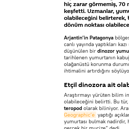
hiç zarar görmemiş, 70 m
keşfetti. Uzmanlar, yumu
olabileceğini belirterek,
dönüm noktası olabilece
Arjantin’in Patagonya
bölge
canlı yayında yaptıkları kazı
düşünülen bir
dinozor yumu
tarihlenen yumurtanın kabuğ
olağanüstü korunma durum
ihtimalini artırdığını söylüyo
Etçil dinozora ait olab
Araştırmayı yürüten bilim i
olabileceğini belirtti. Bu tür
teropod
olarak biliniyor. Ar
Geographic’e
yaptığı açıkl
yumurtası bulmak nadirdir, 
gerçek bir mucize” dedi.