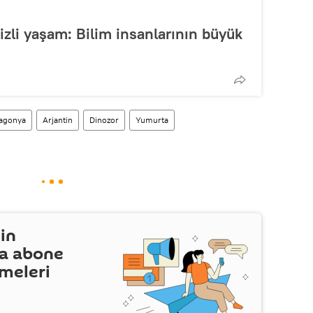
gizli yaşam: Bilim insanlarının büyük
agonya
Arjantin
Dinozor
Yumurta
in
a abone
şmeleri