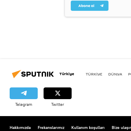
Abone ol
Türkiye
TÜRKIYE
DÜNYA
P
Telegram
Twitter
Hakkımızda
Frekanslarımız
Kullanım koşulları
Bize ulaşı