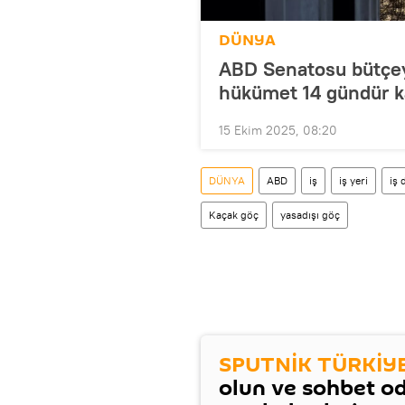
DÜNYA
ABD Senatosu bütçey
hükümet 14 gündür k
15 Ekim 2025, 08:20
DÜNYA
ABD
iş
iş yeri
iş 
Kaçak göç
yasadışı göç
SPUTNİK TÜRKİY
olun ve sohbet o