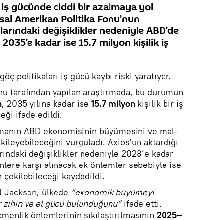
n iş gücünde ciddi bir azalmaya yol
lusal Amerikan Politika Fonu’nun
arındaki değişiklikler nedeniyle ABD’de
2035’e kadar ise 15.7 milyon kişilik iş
 politikaları iş gücü kaybı riski yaratıyor.
nu tarafından yapılan araştırmada, bu durumun
n
, 2035 yılına kadar ise
15.7 milyon
kişilik bir iş
ği ifade edildi.
lmanın ABD ekonomisinin büyümesini ve mal-
ileyebileceğini vurguladı. Axios'un aktardığı
rındaki değişiklikler nedeniyle 2028’e kadar
nlere karşı alınacak ek önlemler sebebiyle ise
 çekilebileceği kaydedildi.
l Jackson, ülkede
“ekonomik büyümeyi
 zihin ve el gücü bulunduğunu”
ifade etti.
çmenlik önlemlerinin sıkılaştırılmasının
2025–