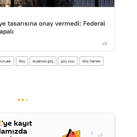
e tasarısına onay vermedi: Federal
apalı
dünyası
Göç
düzensiz göç
göç yolu
Göç İdaresi
E
'ye kayıt
damızda