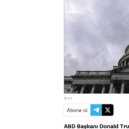
© AA
Abone ol
ABD Başkanı Donald Trum