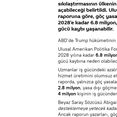
sıkılaştırmasının ülkeni
açabileceği belirtildi. U
raporuna göre, göç yasal
2028’e kadar 6.8 milyon, 
gücü kaybı yaşanabilir.
ABD’de Trump hükümetinin göç
Ulusal Amerikan Politika Fo
2028 yılına kadar
6.8 milyo
gücü kaybına neden olabilece
Uzmanlar iş gücündeki aza
hizmet üretimini olumsuz etk
raporda, yalnızca göç yasala
2.8 milyon
, yasa dışı göçme
4 milyon
kişinin iş gücünden
Beyaz Saray Sözcüsü Abigai
desteklemeye yetecek kadar
Ancak raporun yazarları, gö