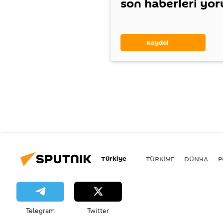
son haberleri yo
Kaydol
Türkiye
TÜRKIYE
DÜNYA
P
Telegram
Twitter