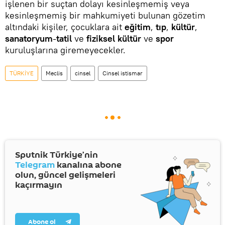
işlenen bir suçtan dolayı kesinleşmemiş veya
kesinleşmemiş bir mahkumiyeti bulunan gözetim
altındaki kişiler, çocuklara ait
eğitim
,
tıp
,
kültür
,
sanatoryum
-
tatil
ve
fiziksel kültür
ve
spor
kuruluşlarına giremeyecekler.
TÜRKİYE
Meclis
cinsel
Cinsel istismar
Sputnik Türkiye’nin
Telegram
kanalına abone
olun, güncel gelişmeleri
kaçırmayın
Abone ol