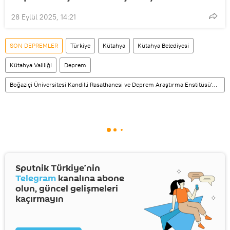
28 Eylül 2025, 14:21
SON DEPREMLER
Türkiye
Kütahya
Kütahya Belediyesi
Kütahya Valiliği
Deprem
Boğaziçi Üniversitesi Kandilli Rasathanesi ve Deprem Araştırma Enstitüsü'nde (KRDAE)
Sputnik Türkiye’nin
Telegram
kanalına abone
olun, güncel gelişmeleri
kaçırmayın