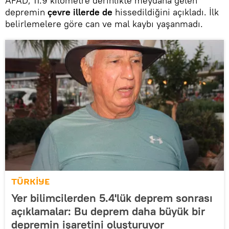
AFAD, 11.9 kilometre derinlikte meydana gelen
depremin
çevre illerde de
hissedildiğini açıkladı. İlk
belirlemelere göre can ve mal kaybı yaşanmadı.
TÜRKİYE
Yer bilimcilerden 5.4'lük deprem sonrası
açıklamalar: Bu deprem daha büyük bir
depremin işaretini oluşturuyor