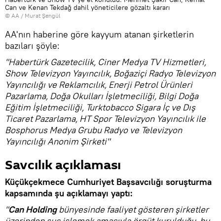
Can ve Kenan Tekdağ dahil yöneticilere gözaltı kararı
© AA / Murat Şengül
AA'nın haberine göre kayyum atanan şirketlerin
bazıları şöyle:
"Habertürk Gazetecilik, Ciner Medya TV Hizmetleri,
Show Televizyon Yayıncılık, Boğaziçi Radyo Televizyon
Yayıncılığı ve Reklamcılık, Enerji Petrol Ürünleri
Pazarlama, Doğa Okulları İşletmeciliği, Bilgi Doğa
Eğitim İşletmeciliği, Turktobacco Sigara İç ve Dış
Ticaret Pazarlama, HT Spor Televizyon Yayıncılık ile
Bosphorus Medya Grubu Radyo ve Televizyon
Yayıncılığı Anonim Şirketi"
Savcılık açıklaması
Küçükçekmece Cumhuriyet Başsavcılığı soruşturma
kapsamında şu açıklamayı yaptı:
"
Can Holding
bünyesinde faaliyet gösteren şirketler
üzerinden suç işlemek amacıyla örgüt kurulduğu, bu