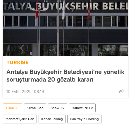
TÜRKİYE
Antalya Büyükşehir Belediyesi'ne yönelik
soruşturmada 20 gözaltı kararı
10 Eylül 2025, 08:19
TÜRKİYE
Kemal Can
Show TV
Habertürk TV
Mehmet Şakir Can
Kenan Tekdağ
Can Yayın Holding