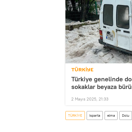
TÜRKİYE
Türkiye genelinde dolu
sokaklar beyaza bür
2 Mayıs 2025, 21:33
TÜRKİYE
Isparta
elma
Dolu