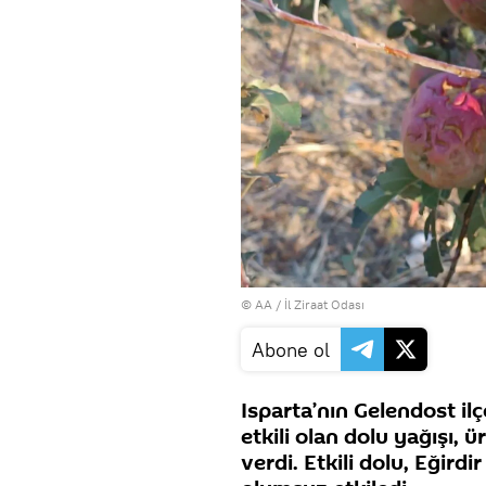
© AA / İl Ziraat Odası
Abone ol
Isparta’nın Gelendost il
etkili olan dolu yağışı, ü
verdi. Etkili dolu, Eğirdi