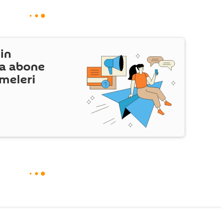
in
a abone
şmeleri