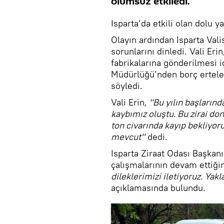
olumsuz etkiledi.
Isparta’da etkili olan dolu ya
Olayın ardından Isparta Vali
sorunlarını dinledi. Vali Er
fabrikalarına gönderilmesi i
Müdürlüğü’nden borç ertele
söyledi.
Vali Erin,
''Bu yılın başların
kaybımız oluştu. Bu zirai do
ton civarında kayıp bekliyoru
mevcut''
dedi.
Isparta Ziraat Odası Başkanı
çalışmalarının devam ettiğin
dileklerimizi iletiyoruz. Yak
açıklamasında bulundu.