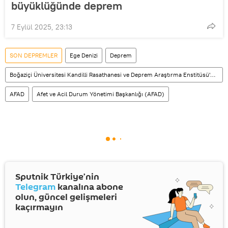
büyüklüğünde deprem
7 Eylül 2025, 23:13
SON DEPREMLER
Ege Denizi
Deprem
Boğaziçi Üniversitesi Kandilli Rasathanesi ve Deprem Araştırma Enstitüsü'nde (KRDAE)
AFAD
Afet ve Acil Durum Yönetimi Başkanlığı (AFAD)
Sputnik Türkiye’nin
Telegram
kanalına abone
olun, güncel gelişmeleri
kaçırmayın