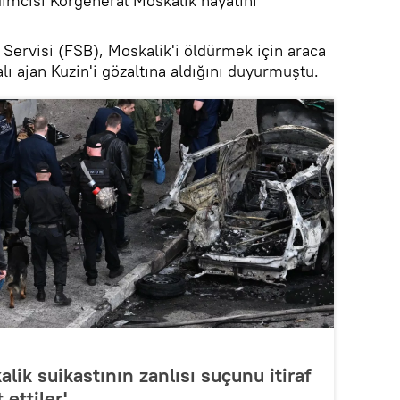
ımcısı Korgeneral Moskalik hayatını
Servisi (FSB), Moskalik'i öldürmek için araca
lı ajan Kuzin'i gözaltına aldığını duyurmuştu.
ik suikastının zanlısı suçunu itiraf
 ettiler'