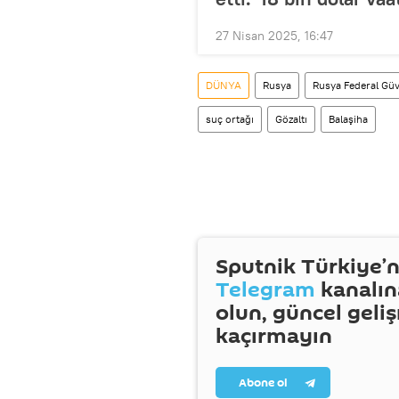
27 Nisan 2025, 16:47
DÜNYA
Rusya
Rusya Federal Güv
suç ortağı
Gözaltı
Balaşiha
Sputnik Türkiye’n
Telegram
kanalın
olun, güncel geli
kaçırmayın
Abone ol