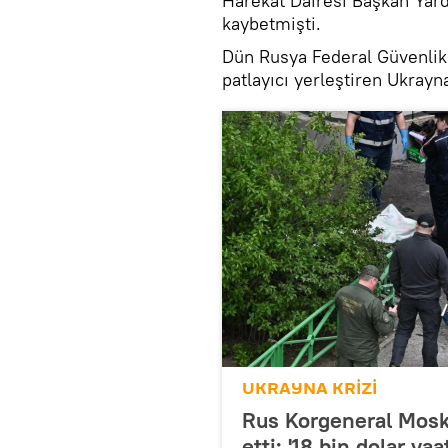
Harekât Dairesi Başkan Yard
kaybetmişti.
Dün Rusya Federal Güvenlik 
patlayıcı yerleştiren Ukrayna
UKRAYNA KRİZİ
Rus Korgeneral Moskal
etti: '18 bin dolar vaat