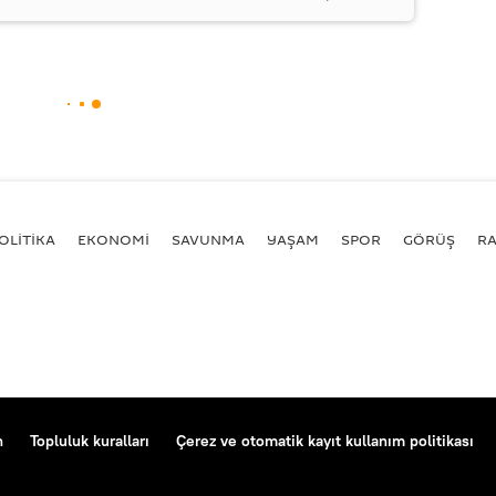
OLİTİKA
EKONOMİ
SAVUNMA
YAŞAM
SPOR
GÖRÜŞ
R
n
Topluluk kuralları
Çerez ve otomatik kayıt kullanım politikası