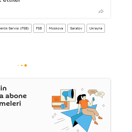
enlik Servisi (FSB)
FSB
Moskova
Saratov
Ukrayna
in
a abone
şmeleri