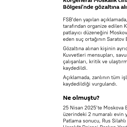
Korgeneral Moskalik cin
Bölgesi’nde gözaltına alın
FSB'den yapılan açıklamada,
tarafından organize edilen 
patlayıcı düzeneğini Moskov
eden suç ortağının Saratov Bö
Gözaltına alınan kişinin ayr
Kuvvetleri mensupları, savun
çalışanları, kritik ve ulaştırm
kaydedildi.
Açıklamada, zanlının tüm işle
kaydedildiği vurgulandı.
Ne olmuştu?
25 Nisan 2025’te Moskova Bö
üzerindeki 2 numaralı evin 
Patlama sonucu, Rus Silahlı