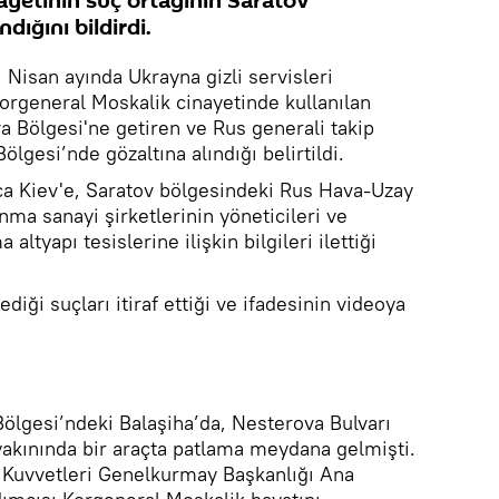
ayetinin suç ortağının Saratov
dığını bildirdi.
 Nisan ayında Ukrayna gizli servisleri
Korgeneral Moskalik cinayetinde kullanılan
a Bölgesi'ne getiren ve Rus generali takip
lgesi’nde gözaltına alındığı belirtildi.
ıca Kiev'e, Saratov bölgesindeki Rus Hava-Uzay
ma sanayi şirketlerinin yöneticileri ve
a altyapı tesislerine ilişkin bilgileri ilettiği
diği suçları itiraf ettiği ve ifadesinin videoya
lgesi’ndeki Balaşiha’da, Nesterova Bulvarı
yakınında bir araçta patlama meydana gelmişti.
 Kuvvetleri Genelkurmay Başkanlığı Ana