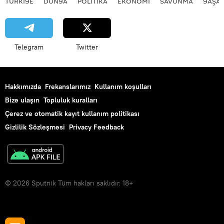
TÜRKIYE
DÜNYA
POLİTİKA
EKONOMİ
SAVUNMA
YAŞA
Telegram
Twitter
Hakkımızda
Frekanslarımız
Kullanım koşulları
Bize ulaşın
Topluluk kuralları
Çerez ve otomatik kayıt kullanım politikası
Gizlilik Sözleşmesi
Privacy Feedback
© 2026 Sputnik Tüm hakları saklıdır. 18+