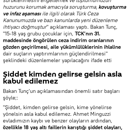
sürüklenmesini engellemek ve toplumumuzun
huzurunu korumak amacıyla soruşturma,
kovuşturma
ve infaz aşaması
ile ilgili olarak Türk Ceza
Kanunumuzda ve bazı kanunlarda yeni düzenleme
ihtiyacı doğmuştur
" açıklaması yaptı. Bakan Tunç,
"15-18 yaş grubu çocuklar için,
TCK’nın 31.
maddesinde öngörülen ceza indirim oranlarının
gözden geçirilmesi, aile yükümlülüklerinin ihlaline
dair suçların yaptırımlarının güçlendirilmesi"
şeklindeki düzenlemeler yapılacağını ifade etti
Şiddet kimden gelirse gelsin asla
kabul edilemez
Bakan Tunç'un açıklamasından önemli satır başları
şöyle;:
"Şiddet, kimden gelirse gelsin, kime yönelirse
yönelsin asla kabul edilemez. Ahmet Minguzzi
evladımızın kaybı ve benzer olayların ardından,
özellikle 18 yaş altı faillerin karıştığı şiddet olayları,