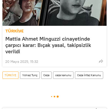
TÜRKİYE
Mattia Ahmet Minguzzi cinayetinde
çarpıcı karar: Bıçak yasal, takipsizlik
verildi
20 Mayıs 2025, 15:32
TÜRKİYE
Yılmaz Tunç
Ceza
ceza kanunu
Ceza İnfaz Kanunu