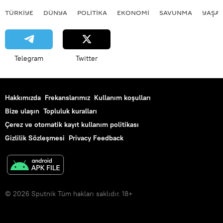
TÜRKIYE
DÜNYA
POLİTİKA
EKONOMİ
SAVUNMA
YAŞA
Telegram
Twitter
Hakkımızda
Frekanslarımız
Kullanım koşulları
Bize ulaşın
Topluluk kuralları
Çerez ve otomatik kayıt kullanım politikası
Gizlilik Sözleşmesi
Privacy Feedback
© 2026 Sputnik Tüm hakları saklıdır. 18+