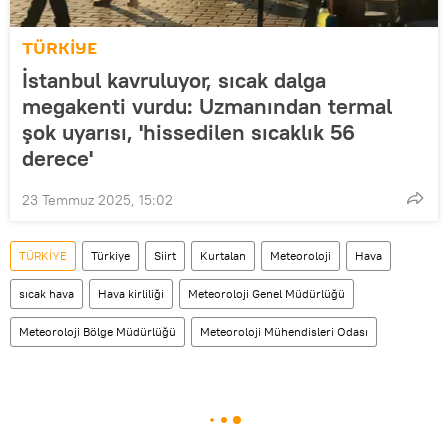
TÜRKİYE
İstanbul kavruluyor, sıcak dalga
megakenti vurdu: Uzmanından termal
şok uyarısı, 'hissedilen sıcaklık 56
derece'
23 Temmuz 2025, 15:02
TÜRKİYE
Türkiye
Siirt
Kurtalan
Meteoroloji
Hava
sıcak hava
Hava kirliliği
Meteoroloji Genel Müdürlüğü
Meteoroloji Bölge Müdürlüğü
Meteoroloji Mühendisleri Odası