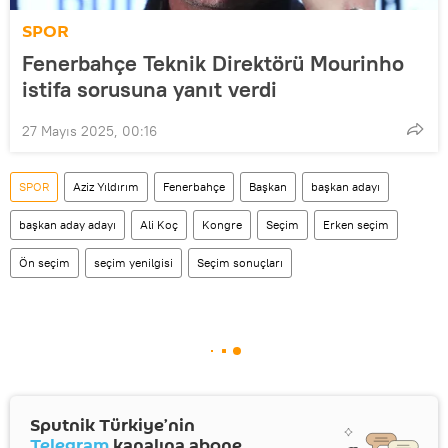
SPOR
Fenerbahçe Teknik Direktörü Mourinho
istifa sorusuna yanıt verdi
27 Mayıs 2025, 00:16
SPOR
Aziz Yıldırım
Fenerbahçe
Başkan
başkan adayı
başkan aday adayı
Ali Koç
Kongre
Seçim
Erken seçim
Ön seçim
seçim yenilgisi
Seçim sonuçları
Sputnik Türkiye’nin
Telegram
kanalına abone