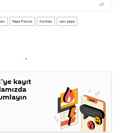
danı
Papa Francis
Konklav
yeni papa
E
'ye kayıt
damızda
rumlayın