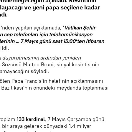
tkilemeyeceğini açıkladı. Kesintinin
şlayacağı ve yeni papa seçilene kadar
dı.
i'nden yapılan açıklamada, '
Vatikan Şehir
n cep telefonları için telekomünikasyon
erinin ... 7 Mayıs günü saat 15:00'ten itibaren
ildi.
n duyurulmasının ardından yeniden
n Sözcüsü Matteo Bruni, sinyal kesintisinin
amayacağını söyledi.
 ölen Papa Francis'in halefinin açıklanmasını
 Bazilikası'nın önündeki meydanda toplanması
 toplam
133 kardinal
, 7 Mayıs Çarşamba günü
 bir araya gelerek dünyadaki 1,4 milyar