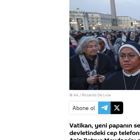
© AA / Riccardo De Luca
Abone ol
Vatikan, yeni papanın se
devletindeki cep telefo