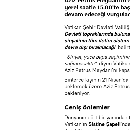
Aziz Petrus Meydanı'nı e
yerel saatle 15.00'te ba
devam edeceği vurgulan
Vatikan Şehir Devleti Valiliğ
Devleti topraklarında buluna
sinyalinin tüm iletim sisteml
devre dışı bırakılacağı
' belirt
“
Sinyal, yüce papa seçimini
sağlanacaktır
” diyen Vatika
Aziz Petrus Meydanı'nı kaps
Binlerce kişinin 21 Nisan'da
beklemek üzere Aziz Petrus
bekleniyor.
Geniş önlemler
Dünyanın dört bir yanından
Vatikan'ın
Sistine Şapeli
'nde