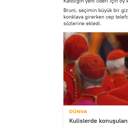
Katoliğin yeni lideri için o
Bruni, seçimin büyük bir gizl
konklava girerken cep telef
sözlerine ekledi.
DÜNYA
Kulislerde konuşulan