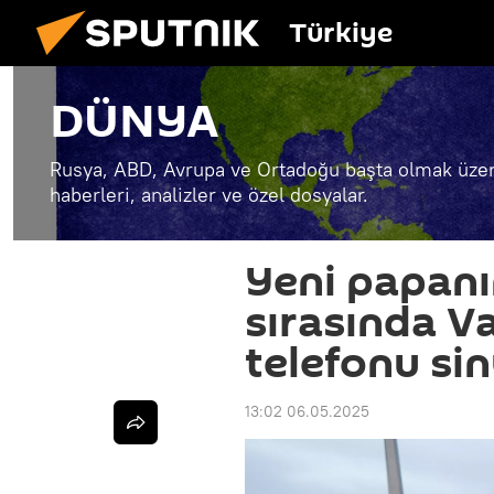
Türkiye
DÜNYA
Rusya, ABD, Avrupa ve Ortadoğu başta olmak üzer
haberleri, analizler ve özel dosyalar.
Yeni papanı
sırasında Va
telefonu sin
13:02 06.05.2025