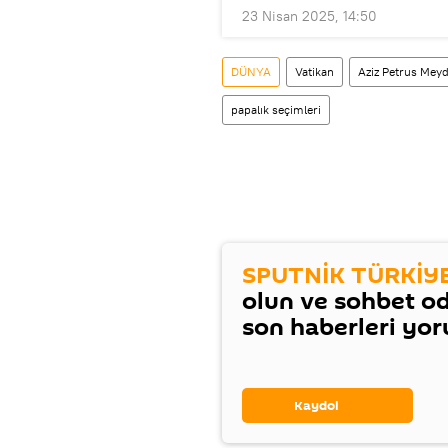
23 Nisan 2025, 14:50
DÜNYA
Vatikan
Aziz Petrus Mey
papalık seçimleri
SPUTNİK TÜRKİY
olun ve sohbet o
son haberleri yo
Kaydol