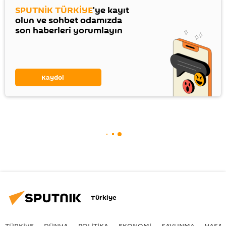
SPUTNİK TÜRKİYE
'ye kayıt
olun ve sohbet odamızda
son haberleri yorumlayın
Kaydol
Türkiye
TÜRKIYE
DÜNYA
POLİTİKA
EKONOMİ
SAVUNMA
YAŞA