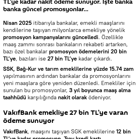
TL’ye kadar nakit ödeme sunuyor. İşte banka
banka güncel promosyonlar...
Nisan 2025
itibarıyla bankalar, emekli maaşlarını
kendilerine taşıyan milyonlarca emekliye yönelik
promosyon kampanyalarını güncelledi
. Özellikle
maaş zammı sonrası bankaların rekabeti artarken,
bazı özel bankalar
promosyon ödemelerini 20 bin
TL’ye
, bazıları ise
27 bin TL’ye
kadar çıkardı.
SSK, Bağ-Kur ve tarım emeklilerine yüzde 15.74 zam
yapılmasının ardından bankalar da promosyonlarını
yeni maaşlara göre yeniden düzenledi. Emekliler için
sunulan bu promosyonlar,
3 yıl boyunca maaş alma
taahhüdü
karşılığında
nakit olarak
ödeniyor.
VakıfBank emekliye 27 bin TL’ye varan
ödeme sunuyor
VakıfBank
, maaşını taşıyan SGK emeklilerine
12 bin
TL’ye kadar promosyon
,
Troy kredi kartı