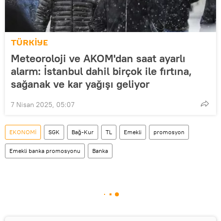
TÜRKİYE
Meteoroloji ve AKOM'dan saat ayarlı
alarm: İstanbul dahil birçok ile fırtına,
sağanak ve kar yağışı geliyor
7 Nisan 2025, 05:07
EKONOMİ
SGK
Bağ-Kur
TL
Emekli
promosyon
Emekli banka promosyonu
Banka