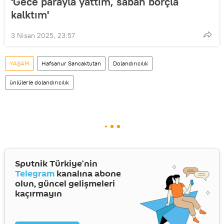
'Gece parayla yattım, sabah borçla
kalktım'
3 Nisan 2025, 23:57
YAŞAM
Hafsanur Sancaktutan
Dolandırıcılık
ünlülerle dolandırıcılık
Sputnik Türkiye’nin
Telegram
kanalına abone
olun, güncel gelişmeleri
kaçırmayın