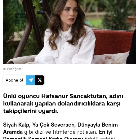
© Fotoğraf
Abone ol
Ünlü oyuncu Hafsanur Sancaktutan, adını
kullanarak yapılan dolandırıcılıklara karşı
takipçilerini uyardı.
Siyah Kalp,
Ya Çok Seversen, Dünyayla Benim
Aramda
gibi dizi ve filmlerde rol alan,
En iyi
Romantik Komedi Kadın Oyuncu
ödülü sahibi