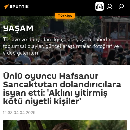
Türkiye
YAŞAM
Türkiye ve dünyadan ilgi çekici yaşam haberleri,
toplumsal olaylar, güncel araştırmalar, fotoğraf ve
video galerileri.
Ünlü oyuncu Hafsanur
Sancaktutan dolandırıcılara
isyan etti: 'Aklını yitirmiş
kötü niyetli kişiler'
12:38 04.04.2025