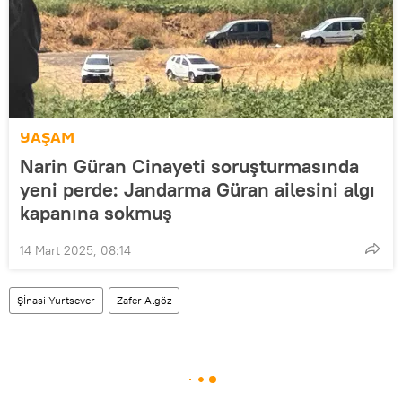
YAŞAM
Narin Güran Cinayeti soruşturmasında
yeni perde: Jandarma Güran ailesini algı
kapanına sokmuş
14 Mart 2025, 08:14
Şİnasi Yurtsever
Zafer Algöz