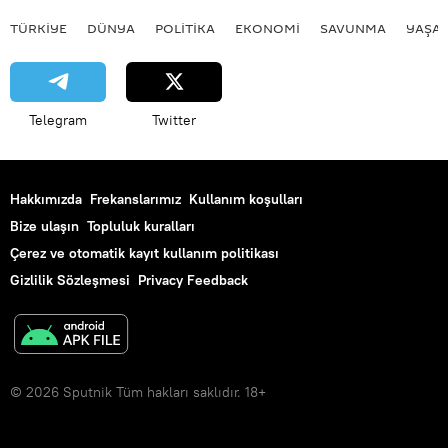
TÜRKIYE
DÜNYA
POLİTİKA
EKONOMİ
SAVUNMA
YAŞA
Telegram
Twitter
Hakkımızda
Frekanslarımız
Kullanım koşulları
Bize ulaşın
Topluluk kuralları
Çerez ve otomatik kayıt kullanım politikası
Gizlilik Sözleşmesi
Privacy Feedback
© 2026 Sputnik Tüm hakları saklıdır. 18+