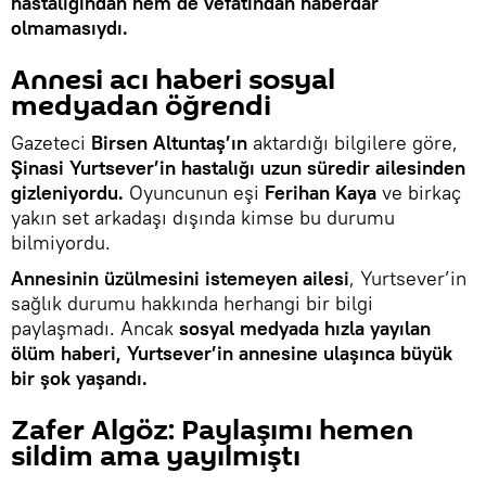
hastalığından hem de vefatından haberdar
olmamasıydı.
Annesi acı haberi sosyal
medyadan öğrendi
Gazeteci
Birsen Altuntaş’ın
aktardığı bilgilere göre,
Şinasi Yurtsever’in hastalığı uzun süredir ailesinden
gizleniyordu.
Oyuncunun eşi
Ferihan Kaya
ve birkaç
yakın set arkadaşı dışında kimse bu durumu
bilmiyordu.
Annesinin üzülmesini istemeyen ailesi
, Yurtsever’in
sağlık durumu hakkında herhangi bir bilgi
paylaşmadı. Ancak
sosyal medyada hızla yayılan
ölüm haberi, Yurtsever’in annesine ulaşınca büyük
bir şok yaşandı.
Zafer Algöz: Paylaşımı hemen
sildim ama yayılmıştı