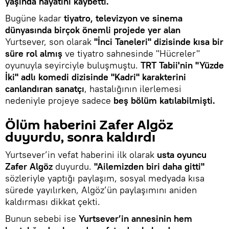
yaşında hayatını kaybetti.
Bugüne kadar
tiyatro, televizyon ve sinema
dünyasında birçok önemli projede yer alan
Yurtsever, son olarak
"İnci Taneleri" dizisinde kısa bir
süre rol almış
ve tiyatro sahnesinde "Hücreler"
oyunuyla seyirciyle buluşmuştu.
TRT Tabii'nin "Yüzde
İki" adlı komedi dizisinde "Kadri" karakterini
canlandıran sanatçı
, hastalığının ilerlemesi
nedeniyle projeye sadece
beş bölüm katılabilmişti.
Ölüm haberini Zafer Algöz
duyurdu, sonra kaldırdı
Yurtsever’in vefat haberini ilk olarak
usta oyuncu
Zafer Algöz
duyurdu.
"Ailemizden biri daha gitti"
sözleriyle yaptığı paylaşım, sosyal medyada kısa
sürede yayılırken, Algöz’ün paylaşımını aniden
kaldırması dikkat çekti.
Bunun sebebi ise
Yurtsever’in annesinin hem