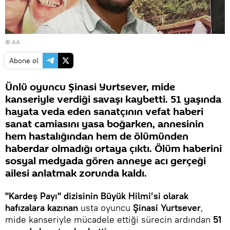
© AA
Abone ol
Ünlü oyuncu Şinasi Yurtsever, mide
kanseriyle verdiği savaşı kaybetti. 51 yaşında
hayata veda eden sanatçının vefat haberi
sanat camiasını yasa boğarken, annesinin
hem hastalığından hem de ölümünden
haberdar olmadığı ortaya çıktı. Ölüm haberini
sosyal medyada gören anneye acı gerçeği
ailesi anlatmak zorunda kaldı.
"Kardeş Payı" dizisinin Büyük Hilmi’si olarak
hafızalara kazınan
usta oyuncu
Şinasi Yurtsever
,
mide kanseriyle mücadele ettiği sürecin ardından
51