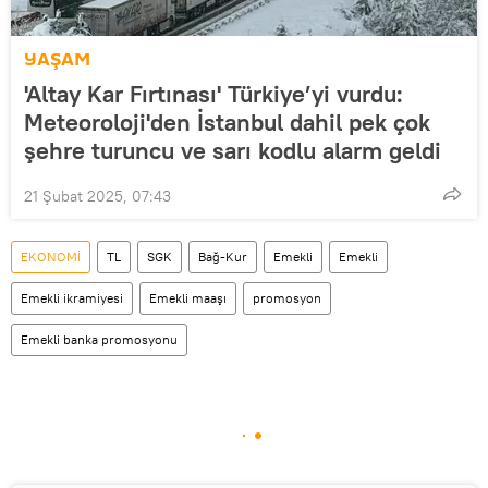
YAŞAM
'Altay Kar Fırtınası' Türkiye’yi vurdu:
Meteoroloji'den İstanbul dahil pek çok
şehre turuncu ve sarı kodlu alarm geldi
21 Şubat 2025, 07:43
EKONOMİ
TL
SGK
Bağ-Kur
Emekli
Emekli
Emekli ikramiyesi
Emekli maaşı
promosyon
Emekli banka promosyonu