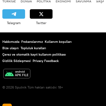
TÜRKIYE
DÜNYA
POLİTİKA
EKONOMİ
SAVUNMA
YAŞA
Telegram
Twitter
Hakkımızda
Frekanslarımız
Kullanım koşulları
Bize ulaşın
Topluluk kuralları
Çerez ve otomatik kayıt kullanım politikası
Gizlilik Sözleşmesi
Privacy Feedback
© 2026 Sputnik Tüm hakları saklıdır. 18+