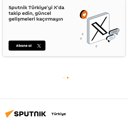
Sputnik Türkiye’yi
X
'da
takip edin, güncel
gelişmeleri kaçırmayın
Abone ol
Türkiye