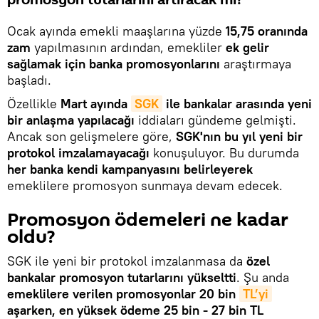
promosyon tutarlarını artıracak mı?
Ocak ayında emekli maaşlarına yüzde
15,75 oranında
zam
yapılmasının ardından, emekliler
ek gelir
sağlamak için
banka promosyonlarını
araştırmaya
başladı.
Özellikle
Mart ayında
SGK
ile bankalar arasında yeni
bir anlaşma yapılacağı
iddiaları gündeme gelmişti.
Ancak son gelişmelere göre,
SGK'nın bu yıl yeni bir
protokol imzalamayacağı
konuşuluyor. Bu durumda
her banka kendi kampanyasını belirleyerek
emeklilere promosyon sunmaya devam edecek.
Promosyon ödemeleri ne kadar
oldu?
SGK ile yeni bir protokol imzalanmasa da
özel
bankalar promosyon tutarlarını yükseltti
. Şu anda
emeklilere verilen promosyonlar 20 bin
TL’yi
aşarken, en yüksek ödeme 25 bin - 27 bin TL