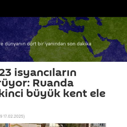
e dünyanın dört bir yanından son dakika
3 isyancıların
ürüyor: Ruanda
ikinci büyük kent ele
59 17.02.2025
)