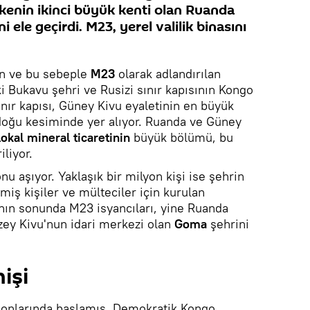
ülkenin ikinci büyük kenti olan Ruanda
 ele geçirdi. M23, yerel valilik binasını
n ve bu sebeple
M23
olarak adlandırılan
ki Bukavu şehri ve Rusizi sınır kapısının Kongo
sınır kapısı, Güney Kivu eyaletinin en büyük
doğu kesiminde yer alıyor. Ruanda ve Güney
lokal mineral ticaretinin
büyük bölümü, bu
iliyor.
u aşıyor. Yaklaşık bir milyon kişi ise şehrin
miş kişiler ve mülteciler için kurulan
nın sonunda M23 isyancıları, yine Ruanda
zey Kivu'nun idari merkezi olan
Goma
şehrini
işi
sonlarında başlamış, Demokratik Kongo