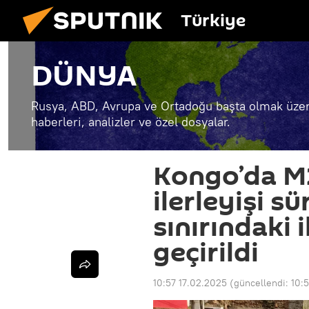
Türkiye
DÜNYA
Rusya, ABD, Avrupa ve Ortadoğu başta olmak üzer
haberleri, analizler ve özel dosyalar.
Kongo’da M2
ilerleyişi s
sınırındaki 
geçirildi
10:57 17.02.2025
(güncellendi:
10: