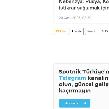
Nebenzya: Rusya, Ko
istikrar sağlamak içi
29 Ocak 2025, 03:39
DÜNYA
Ruanda
Kongo
M23
Sputnik Türkiye’n
Telegram
kanalın
olun, güncel geli
kaçırmayın
Abone ol