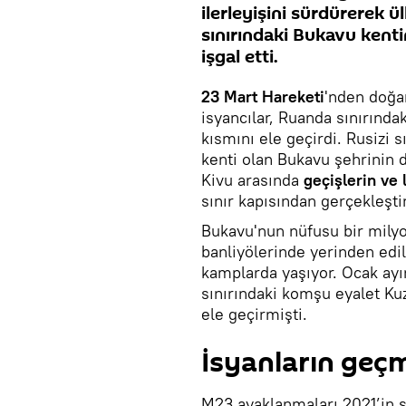
ilerleyişini sürdürerek 
sınırındaki Bukavu kentini
işgal etti.
23 Mart Hareketi
'nden doğa
isyancılar, Ruanda sınırında
kısmını ele geçirdi. Rusizi 
kenti olan Bukavu şehrinin 
Kivu arasında
geçişlerin ve 
sınır kapısından gerçekleştir
Bukavu'nun nüfusu bir milyon
banliyölerinde yerinden edil
kamplarda yaşıyor. Ocak ayı
sınırındaki komşu eyalet Ku
ele geçirmişti.
İsyanların geçm
M23 ayaklanmaları 2021’in 