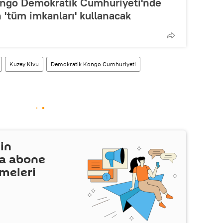
ngo Demokratik Cumhuriyeti'nde
n 'tüm imkanları' kullanacak
Kuzey Kivu
Demokratik Kongo Cumhuriyeti
in
a abone
şmeleri