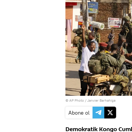
© AP Photo / Janvier Barhahiga
Abone ol
Demokratik Kongo Cumhur