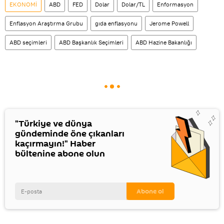
EKONOMİ
ABD
FED
Dolar
Dolar/TL
Enformasyon
Enflasyon Araştırma Grubu
gıda enflasyonu
Jerome Powell
ABD seçimleri
ABD Başkanlık Seçimleri
ABD Hazine Bakanlığı
"Türkiye ve dünya
gündeminde öne çıkanları
kaçırmayın!" Haber
bültenine abone olun