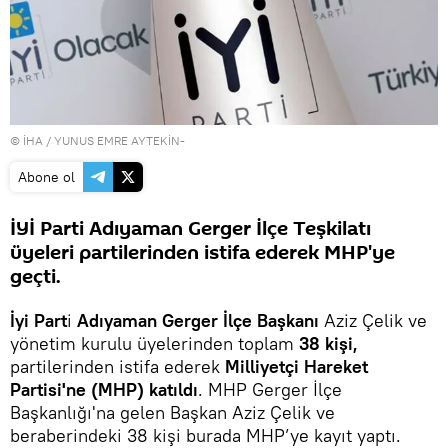
© İHA / YUNUS EMRE AYTEKİN-
Abone ol
İYİ Parti Adıyaman Gerger İlçe Teşkilatı
üyeleri partilerinden istifa ederek MHP'ye
geçti.
İyi Part
i
Adıyaman Gerger İlçe Başkanı
Aziz Çelik ve
yönetim kurulu üyelerinden toplam
38 kişi,
partilerinden istifa ederek
Milliyetçi Hareket
Partisi'ne (MHP) katıldı
. MHP Gerger İlçe
Başkanlığı'na gelen Başkan Aziz Çelik ve
beraberindeki 38 kişi burada MHP’ye kayıt yaptı.