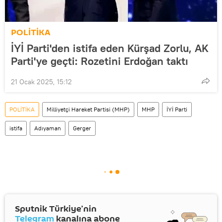
POLİTİKA
İYİ Parti'den istifa eden Kürşad Zorlu, AK
Parti'ye geçti: Rozetini Erdoğan taktı
21 Ocak 2025, 15:12
POLİTİKA
Milliyetçi Hareket Partisi (MHP)
MHP
İYİ Parti
istifa
Adıyaman
Gerger
Sputnik Türkiye’nin
Telegram
kanalına abone