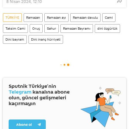
8 Nisan 2024, 12:10
TÜRKİYE
Ramazan
Ramazan ayı
Ramazan davulu
Cami
Taksim Cami
Oruç
Sahur
Ramazan Bayramı
dini özgürlük
Dini bayram
Dini inanç hürriyeti
Sputnik Türkiye’nin
Telegram
kanalına abone
olun, güncel gelişmeleri
kaçırmayın
Abone ol