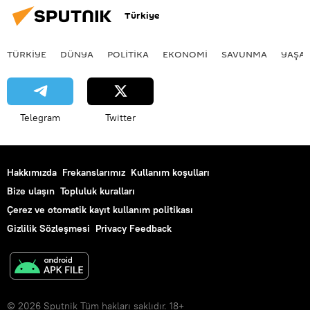
Türkiye
TÜRKIYE
DÜNYA
POLİTİKA
EKONOMİ
SAVUNMA
YAŞA
Telegram
Twitter
Hakkımızda
Frekanslarımız
Kullanım koşulları
Bize ulaşın
Topluluk kuralları
Çerez ve otomatik kayıt kullanım politikası
Gizlilik Sözleşmesi
Privacy Feedback
© 2026 Sputnik Tüm hakları saklıdır. 18+