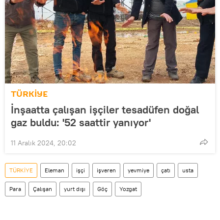
TÜRKİYE
İnşaatta çalışan işçiler tesadüfen doğal
gaz buldu: '52 saattir yanıyor'
11 Aralık 2024, 20:02
TÜRKİYE
Eleman
işçi
işveren
yevmiye
çatı
usta
Para
Çalışan
yurt dışı
Göç
Yozgat