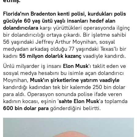
etmiş.
Florida'nın Bradenton kenti polisi, kurdukları polis
gücüyle 60 yaş üstü yaşlı insanları hedef alan
dolandırıcılara
karşı yürüttükleri operasyonda ilginç
bir dolandırıcılığı ortaya çıkardı. Bir işletme sahibi
56 yaşındaki Jeffrey Arthur Moynihan, sosyal
medyadan arkadaş olduğu 77 yaşındaki Texas'lı bir
kadını
55 milyon dolarlık kazanç
vaadiyle kandırdı.
Ünlü milyarder iş insanı
Elon Musk
'ı taklit eden ve
sosyal medya hesabını bu isimle açan dolandırıcı
Moynihan,
Musk'ın şirketlerine yatırım vaadiyle
kandırdığı kadından tek bir kalemde 250 bin dolar
para aldı. Operasyon sonunda polise ifade veren
kadının kocası, eşinin '
sahte Elon Musk
'a toplamda
600 bin dolar para
gönderdiğini belirtti.