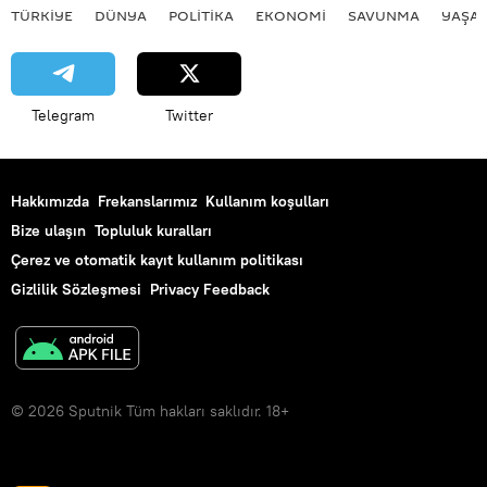
TÜRKIYE
DÜNYA
POLİTİKA
EKONOMİ
SAVUNMA
YAŞA
Telegram
Twitter
Hakkımızda
Frekanslarımız
Kullanım koşulları
Bize ulaşın
Topluluk kuralları
Çerez ve otomatik kayıt kullanım politikası
Gizlilik Sözleşmesi
Privacy Feedback
© 2026 Sputnik Tüm hakları saklıdır. 18+