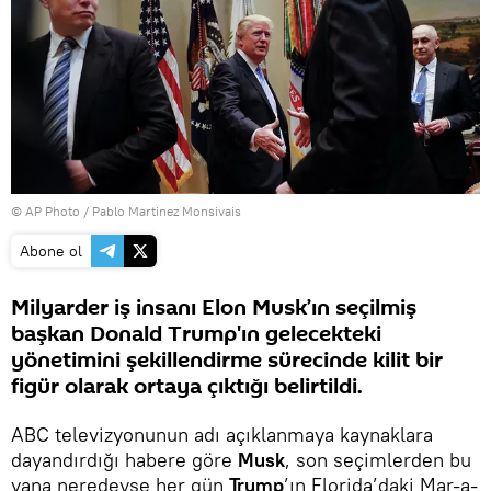
© AP Photo / Pablo Martinez Monsivais
Abone ol
Milyarder iş insanı Elon Musk’ın seçilmiş
başkan Donald Trump'ın gelecekteki
yönetimini şekillendirme sürecinde kilit bir
figür olarak ortaya çıktığı belirtildi.
ABC televizyonunun adı açıklanmaya kaynaklara
dayandırdığı habere göre
Musk
, son seçimlerden bu
yana neredeyse her gün
Trump
’ın Florida’daki Mar-a-