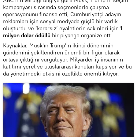
ABC’nin verdiği bilgiye göre Musk, Trump’ın seçim
kampanyası sırasında seçmenlerle çalışma
operasyonunu finanse etti, Cumhuriyetçi adayın
reklamları için sosyal medyada güçlü bir varlık
oluşturdu ve ‘kararsız’ eyaletlerin sakinleri için
1
milyon dolar ödüllü
bir piyango organize etti.
Kaynaklar, Musk'ın Trump'ın ikinci döneminin
gündemini şekillendiren önemli bir figür olarak
ortaya çıktığını vurguluyor. Milyarder iş insanının
katılımı yerel ve uluslararası konuları kapsıyor ve bu
da yönetimdeki etkisini özellikle önemli kılıyor.