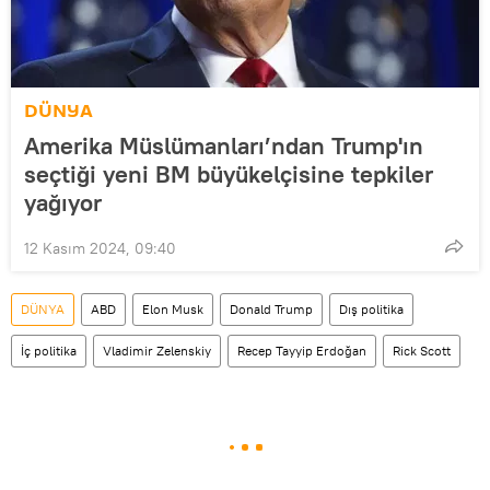
DÜNYA
Amerika Müslümanları’ndan Trump'ın
seçtiği yeni BM büyükelçisine tepkiler
yağıyor
12 Kasım 2024, 09:40
DÜNYA
ABD
Elon Musk
Donald Trump
Dış politika
İç politika
Vladimir Zelenskiy
Recep Tayyip Erdoğan
Rick Scott