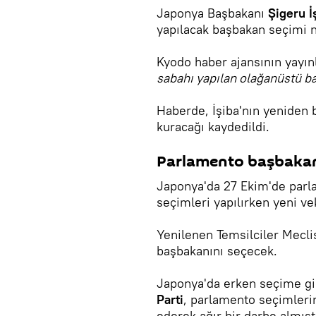
Japonya Başbakanı
Şigeru İ
yapılacak başbakan seçimi ne
Kyodo haber ajansının yayın
sabahı yapılan olağanüstü bak
Haberde, İşiba'nın yeniden 
kuracağı kaydedildi.
Parlamento başbakan
Japonya'da 27 Ekim'de parl
seçimleri yapılırken yeni ve
Yenilenen Temsilciler Mecli
başbakanını seçecek.
Japonya'da erken seçime gide
Parti
, parlamento seçimler
ederek ağır bir darbe almışt