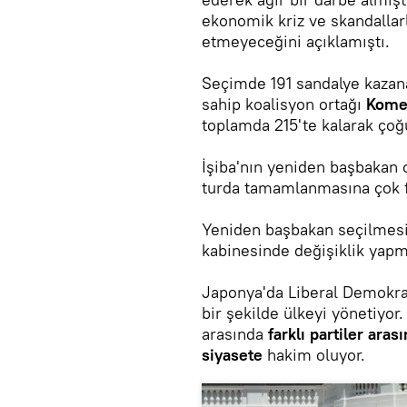
ekonomik kriz ve skandallarla
etmeyeceğini açıklamıştı.
Seçimde 191 sandalye kazana
sahip koalisyon ortağı
Kome
toplamda 215'te kalarak ço
İşiba'nın yeniden başbakan 
turda tamamlanmasına çok fa
Yeniden başbakan seçilmesi 
kabinesinde değişiklik yap
Japonya'da Liberal Demokra
bir şekilde ülkeyi yönetiyo
arasında
farklı partiler aras
siyasete
hakim oluyor.