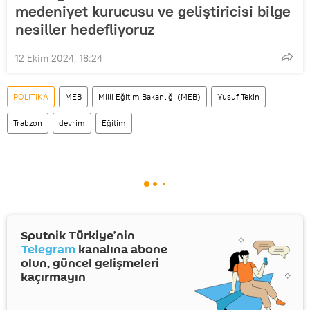
medeniyet kurucusu ve geliştiricisi bilge
nesiller hedefliyoruz
12 Ekim 2024, 18:24
POLİTİKA
MEB
Milli Eğitim Bakanlığı (MEB)
Yusuf Tekin
Trabzon
devrim
Eğitim
Sputnik Türkiye’nin
Telegram
kanalına abone
olun, güncel gelişmeleri
kaçırmayın