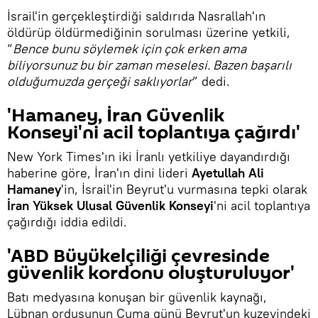
İsrail'in gerçekleştirdiği saldırıda Nasrallah'ın
öldürüp öldürmediğinin sorulması üzerine yetkili,
“
Bence bunu söylemek için çok erken ama
biliyorsunuz bu bir zaman meselesi. Bazen başarılı
olduğumuzda gerçeği saklıyorlar
” dedi.
'Hamaney, İran Güvenlik
Konseyi'ni acil toplantıya çağırdı'
New York Times'ın iki İranlı yetkiliye dayandırdığı
haberine göre, İran'ın dini lideri
Ayetullah Ali
Hamaney
'in, İsrail'in Beyrut'u vurmasına tepki olarak
İran Yüksek Ulusal Güvenlik Konseyi
'ni acil toplantıya
çağırdığı iddia edildi.
'ABD Büyükelçiliği çevresinde
güvenlik kordonu oluşturuluyor'
Batı medyasına konuşan bir güvenlik kaynağı,
Lübnan ordusunun Cuma günü Beyrut'un kuzeyindeki