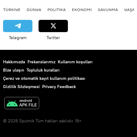
TÜRKIYE
DÜNYA
POLİTİKA
EKONOMİ
SAVUNMA
YAŞA
Telegram
Twitter
Hakkımızda
Frekanslarımız
Kullanım koşulları
Bize ulaşın
Topluluk kuralları
Çerez ve otomatik kayıt kullanım politikası
Gizlilik Sözleşmesi
Privacy Feedback
© 2026 Sputnik Tüm hakları saklıdır. 18+