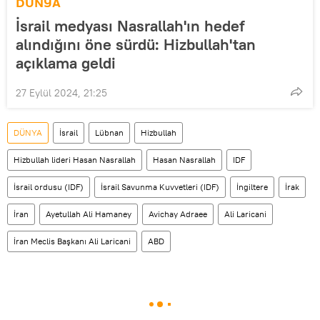
DÜNYA
İsrail medyası Nasrallah'ın hedef
alındığını öne sürdü: Hizbullah'tan
açıklama geldi
27 Eylül 2024, 21:25
DÜNYA
İsrail
Lübnan
Hizbullah
Hizbullah lideri Hasan Nasrallah
Hasan Nasrallah
IDF
İsrail ordusu (IDF)
İsrail Savunma Kuvvetleri (IDF)
İngiltere
İrak
İran
Ayetullah Ali Hamaney
Avichay Adraee
Ali Laricani
İran Meclis Başkanı Ali Laricani
ABD