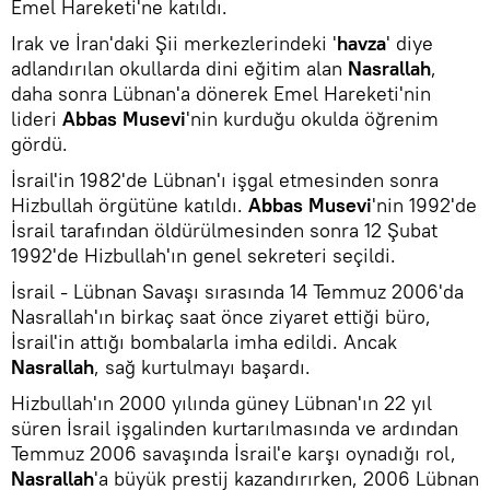
Emel Hareketi'ne katıldı.
Irak ve İran'daki Şii merkezlerindeki '
havza
' diye
adlandırılan okullarda dini eğitim alan
Nasrallah
,
daha sonra Lübnan'a dönerek Emel Hareketi'nin
lideri
Abbas Musevi
'nin kurduğu okulda öğrenim
gördü.
İsrail'in 1982'de Lübnan'ı işgal etmesinden sonra
Hizbullah örgütüne katıldı.
Abbas Musevi
'nin 1992'de
İsrail tarafından öldürülmesinden sonra 12 Şubat
1992'de Hizbullah'ın genel sekreteri seçildi.
İsrail - Lübnan Savaşı sırasında 14 Temmuz 2006'da
Nasrallah'ın birkaç saat önce ziyaret ettiği büro,
İsrail'in attığı bombalarla imha edildi. Ancak
Nasrallah
, sağ kurtulmayı başardı.
Hizbullah'ın 2000 yılında güney Lübnan'ın 22 yıl
süren İsrail işgalinden kurtarılmasında ve ardından
Temmuz 2006 savaşında İsrail'e karşı oynadığı rol,
Nasrallah
'a büyük prestij kazandırırken, 2006 Lübnan