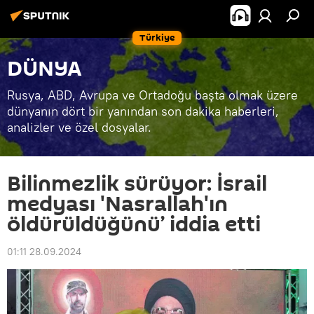
Türkiye
DÜNYA
Rusya, ABD, Avrupa ve Ortadoğu başta olmak üzere
dünyanın dört bir yanından son dakika haberleri,
analizler ve özel dosyalar.
Bilinmezlik sürüyor: İsrail
medyası 'Nasrallah'ın
öldürüldüğünü’ iddia etti
01:11 28.09.2024