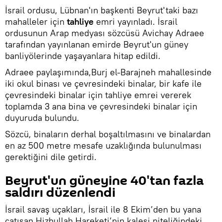
İsrail ordusu, Lübnan'ın başkenti Beyrut'taki bazı
mahalleler için
tahliye
emri yayınladı. İsrail
ordusunun Arap medyası sözcüsü Avichay Adraee
tarafından yayınlanan emirde Beyrut'un güney
banliyölerinde yaşayanlara hitap edildi.
Adraee paylaşımında,Burj el-Barajneh mahallesinde
iki okul binası ve çevresindeki binalar, bir kafe ile
çevresindeki binalar için tahliye emrei vererek
toplamda 3 ana bina ve çevresindeki binalar için
duyuruda bulundu.
Sözcü, binaların derhal boşaltılmasını ve binalardan
en az 500 metre mesafe uzaklığında bulunulması
gerektiğini dile getirdi.
Beyrut'un güneyine 40'tan fazla
saldırı düzenlendi
İsrail savaş uçakları, İsrail ile 8 Ekim’den bu yana
çatışan Hizbullah Hareketi’nin kalesi niteliğindeki