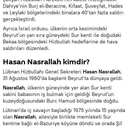
Dahiye’nin Burj el-Beracine, Kifaat, Şuveyfat, Hades
ve Leylaki bölgelerindeki binalara 40'tan fazla saldırı
gerçekleştirdi.
Ayrıca İsrail ordusu, ülkenin orta kesimindeki
Beyrut’un yan sıra güneydeki Sur kenti ile doğudaki
Bekaa bölgesindeki Hizbullah hedeflerine de hava
saldırıları düzenledi.
Hasan Nasrallah kimdir?
Lübnan Hizbullahı Genel Sekreteri
Hasan Nasrallah
,
31 Ağustos 1960'da başkent Beyrut'ta dünyaya geldi.
Nasrallah
, ülkenin güneyinde yer alan Sur kenti
sakini babasının iş bulmak için geldiği Beyrut'un
kuzeydoğusundaki Burc Hamud bölgesinde doğdu.
Lübnan'da iç savaşın başladığı 1975 yılında 15 yaşında
olan
Nasrallah
, ailesiyle birlikte memleketi Sur
kentine bağlı el-Bazuriye köyüne döndü ve orada Şiî