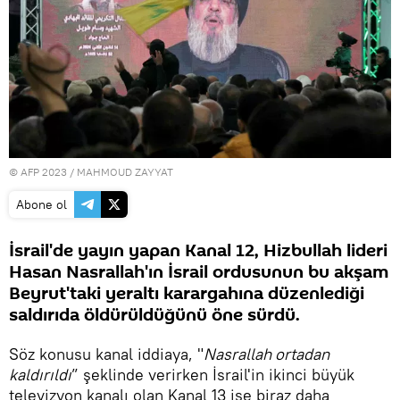
© AFP 2023 / MAHMOUD ZAYYAT
Abone ol
İsrail'de yayın yapan Kanal 12, Hizbullah lideri
Hasan Nasrallah'ın İsrail ordusunun bu akşam
Beyrut'taki yeraltı karargahına düzenlediği
saldırıda öldürüldüğünü öne sürdü.
Söz konusu kanal iddiaya, "
Nasrallah ortadan
kaldırıldı
” şeklinde verirken İsrail'in ikinci büyük
televizyon kanalı olan Kanal 13 ise biraz daha