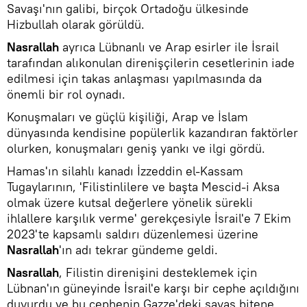
Savaşı'nın galibi, birçok Ortadoğu ülkesinde
Hizbullah olarak görüldü.
Nasrallah
ayrıca Lübnanlı ve Arap esirler ile İsrail
tarafından alıkonulan direnişçilerin cesetlerinin iade
edilmesi için takas anlaşması yapılmasında da
önemli bir rol oynadı.
Konuşmaları ve güçlü kişiliği, Arap ve İslam
dünyasında kendisine popülerlik kazandıran faktörler
olurken, konuşmaları geniş yankı ve ilgi gördü.
Hamas'ın silahlı kanadı İzzeddin el-Kassam
Tugaylarının, 'Filistinlilere ve başta Mescid-i Aksa
olmak üzere kutsal değerlere yönelik sürekli
ihlallere karşılık verme' gerekçesiyle İsrail'e 7 Ekim
2023'te kapsamlı saldırı düzenlemesi üzerine
Nasrallah
'ın adı tekrar gündeme geldi.
Nasrallah
, Filistin direnişini desteklemek için
Lübnan'ın güneyinde İsrail'e karşı bir cephe açıldığını
duyurdu ve bu cephenin Gazze'deki savaş bitene