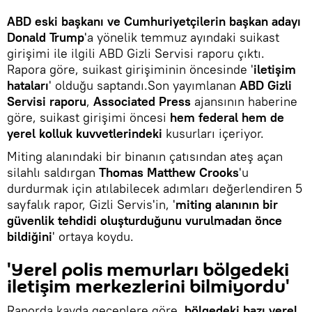
ABD eski başkanı ve Cumhuriyetçilerin başkan adayı
Donald Trump
'a yönelik temmuz ayındaki suikast
girişimi ile ilgili ABD Gizli Servisi raporu çıktı.
Rapora göre, suikast girişiminin öncesinde '
iletişim
hataları
' olduğu saptandı.Son yayımlanan
ABD Gizli
Servisi raporu
,
Associated Press
ajansının haberine
göre, suikast girişimi öncesi
hem federal hem de
yerel kolluk kuvvetlerindeki
kusurları içeriyor.
Miting alanındaki bir binanın çatısından ateş açan
silahlı saldırgan
Thomas Matthew Crooks
'u
durdurmak için atılabilecek adımları değerlendiren 5
sayfalık rapor, Gizli Servis'in, '
miting alanının bir
güvenlik tehdidi oluşturduğunu vurulmadan önce
bildiğini
' ortaya koydu.
'Yerel polis memurları bölgedeki
iletişim merkezlerini bilmiyordu'
Raporda kayda geçenlere göre,
bölgedeki bazı yerel