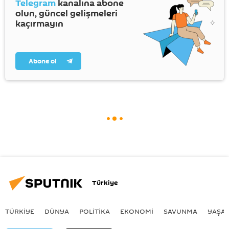
Telegram
kanalına abone
olun, güncel gelişmeleri
kaçırmayın
Abone ol
Türkiye
TÜRKIYE
DÜNYA
POLİTİKA
EKONOMİ
SAVUNMA
YAŞA