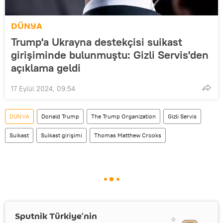
DÜNYA
Trump'a Ukrayna destekçisi suikast
girişiminde bulunmuştu: Gizli Servis'den
açıklama geldi
17 Eylül 2024, 09:54
DÜNYA
Donald Trump
The Trump Organization
Gizli Servis
Suikast
Suikast girişimi
Thomas Matthew Crooks
Sputnik Türkiye’nin