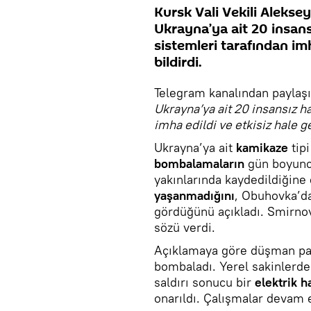
Kursk Vali Vekili Alekse
Ukrayna’ya ait 20 insans
sistemleri tarafından imha
bildirdi.
Telegram kanalından payla
Ukrayna’ya ait 20 insansız h
imha edildi ve etkisiz hale ge
Ukrayna’ya ait
kamikaze
tip
bombalamaların
gün boyun
yakınlarında kaydedildiğine 
yaşanmadığını
, Obuhovka’da
gördüğünü açıkladı. Smirnov
sözü verdi.
Açıklamaya göre düşman paz
bombaladı. Yerel sakinlerd
saldırı sonucu bir
elektrik h
onarıldı. Çalışmalar devam 