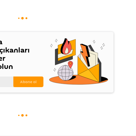
a
ıkanları
er
olun