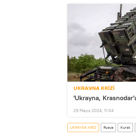
UKRAYNA KRİZİ
'Ukrayna, Krasnodar'a 
29 Mayıs 2024, 11:04
UKRAYNA KRİZİ
Rusya
Kursk