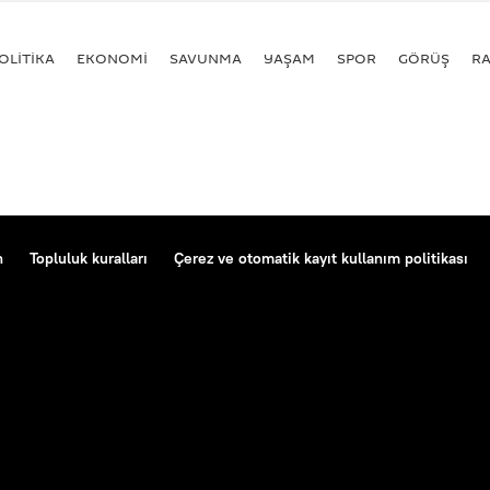
OLİTİKA
EKONOMİ
SAVUNMA
YAŞAM
SPOR
GÖRÜŞ
R
n
Topluluk kuralları
Çerez ve otomatik kayıt kullanım politikası