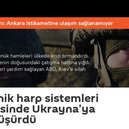
nı: Ankara istikametine ulaşım sağlanamıyor
önük hamleleri ülkede krizi tırmandırdı.
enin doğusundaki çatışma hattına yığdı.
eri yardım sağlayan ABD, Kiev’e silah
nik harp sistemleri
esinde Ukrayna'ya
düşürdü