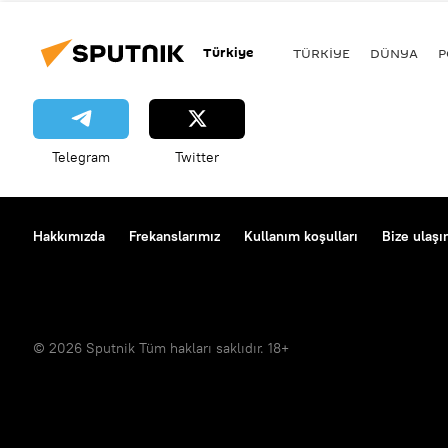
Türkiye
TÜRKIYE
DÜNYA
P
Telegram
Twitter
Hakkımızda
Frekanslarımız
Kullanım koşulları
Bize ulaşı
© 2026 Sputnik Tüm hakları saklıdır. 18+