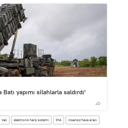
Batı yapımı silahlarla saldırdı'
Vali
elektronik harp sistemi
İHA
insansız hava aracı