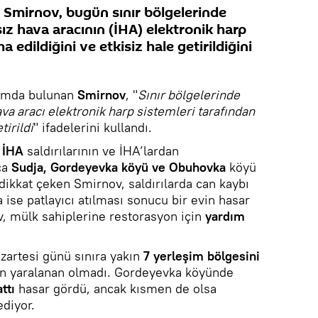
y Smirnov, bugün sınır bölgelerinde
ız hava aracının (İHA) elektronik harp
 edildiğini ve etkisiz hale getirildiğini
şımda bulunan
Smirnov
, "
Sınır bölgelerinde
ava aracı elektronik harp sistemleri tarafından
tirildi
" ifadelerini kullandı.
i
İHA
saldırılarının ve İHA’lardan
ca
Sudja, Gordeyevka köyü ve Obuhovka
köyü
dikkat çeken Smirnov, saldırılarda can kaybı
 ise patlayıcı atılması sonucu bir evin hasar
, mülk sahiplerine restorasyon için
yardım
artesi günü sınıra yakın
7 yerleşim bölgesini
en yaralanan olmadı. Gordeyevka köyünde
attı
hasar gördü, ancak kısmen de olsa
ediyor.